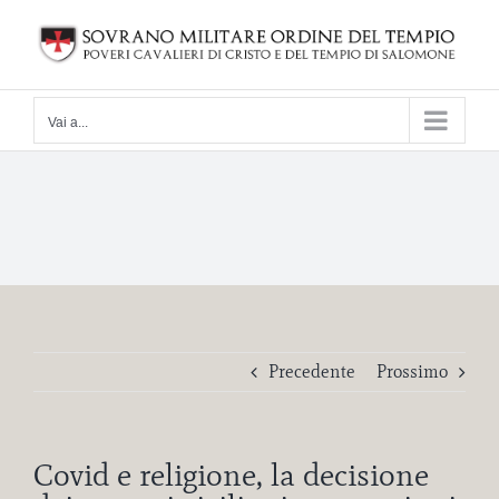
Salta
al
contenuto
Vai a...
Precedente
Prossimo
Covid e religione, la decisione