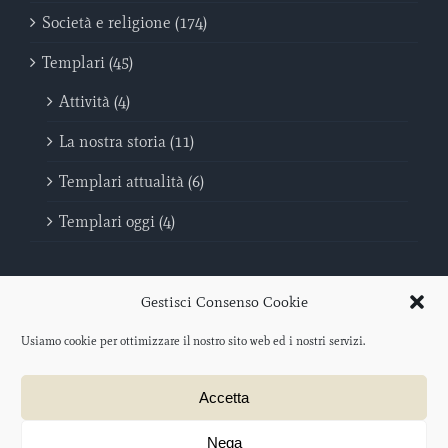
Società e religione (174)
Templari (45)
Attività (4)
La nostra storia (11)
Templari attualità (6)
Templari oggi (4)
Gestisci Consenso Cookie
Usiamo cookie per ottimizzare il nostro sito web ed i nostri servizi.
Sovrano Militare Ordine Del Tempio - Poveri Cavalieri di Cristo e del
Accetta
Tempio di Salomone | C.F. 96046440069
Protocollo iscrizione O.N.L.U.S. 2012/047477 – data di iscrizione: 21
agosto 2012
Nega
Progetto web a cura di
salotto creativo