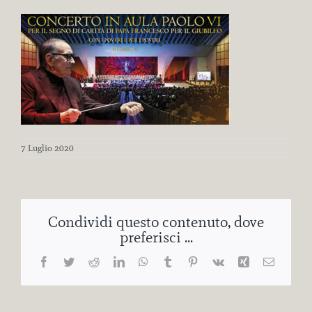
7 Luglio 2020
Condividi questo contenuto, dove
preferisci ...
Facebook
Twitter
Reddit
LinkedIn
WhatsApp
Tumblr
Pinterest
Vk
Xing
Email