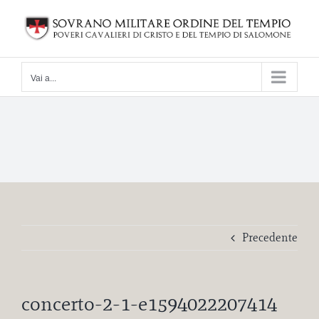
Salta
al
contenuto
Vai a...
Precedente
concerto-2-1-e1594022207414