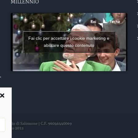
MILLENNIO
Fai clic per accettare i cookie marketing e
abilitare questo contenuto
del Tempio di Salomone | C.F. 96046440069
21 agosto 2012