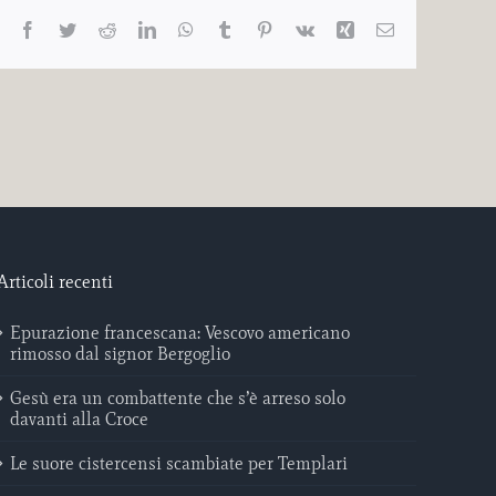
Facebook
Twitter
Reddit
LinkedIn
WhatsApp
Tumblr
Pinterest
Vk
Xing
Email
Articoli recenti
Epurazione francescana: Vescovo americano
rimosso dal signor Bergoglio
Gesù era un combattente che s’è arreso solo
davanti alla Croce
Le suore cistercensi scambiate per Templari