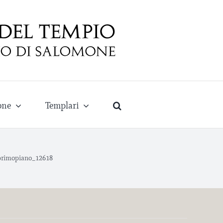
one
Templari
primopiano_12618