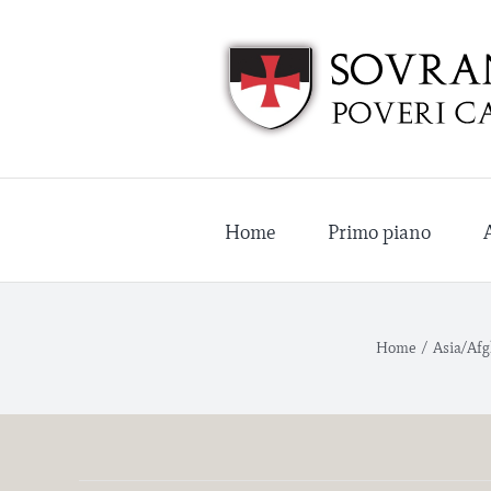
Salta
al
contenuto
Home
Primo piano
Home
/
Asia/Afgh