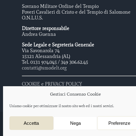
Sovrano Militare Ordine del Tempio
Poveri Cavalieri di Cristo e del Tempio di Salomone
O.N.L.U.S.
Direttore responsabile
Andrea Guenna
Sede Legale e Segreteria Generale
Via Savonarola 74
15121 Alessandria (AL)
Tel. 0131 974.045 / 349 306.62.45
contatti@smodelt.org
COOKIE e PRIVACY POLICY
Gestisci Consenso Cookie
Usiamo cookie per ottimizzare il nostro sito web ed i nostri servizi.
Sovrano Militare Ordine Del Tempio - Poveri Cavalieri di Cristo e 
Accetta
Nega
Preferenze
Protocollo iscrizione O.N.L.U.S. 2012/047477 – data di iscrizione: 
Progetto web a cura di
salotto creativo