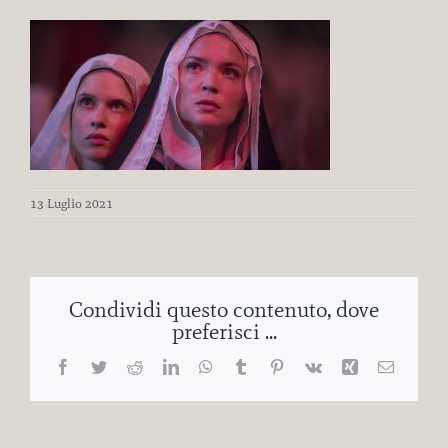
13 Luglio 2021
Condividi questo contenuto, dove
preferisci ...
Facebook
Twitter
Reddit
LinkedIn
WhatsApp
Tumblr
Pinterest
Vk
Xing
Email