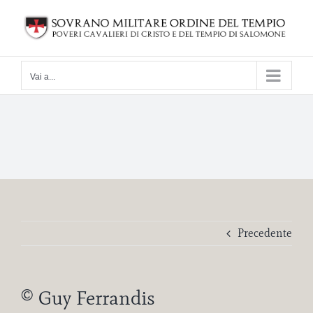
Salta
al
contenuto
Vai a...
Precedente
© Guy Ferrandis