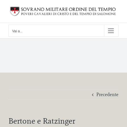
Salta
al
contenuto
Vai a...
Precedente
Bertone e Ratzinger