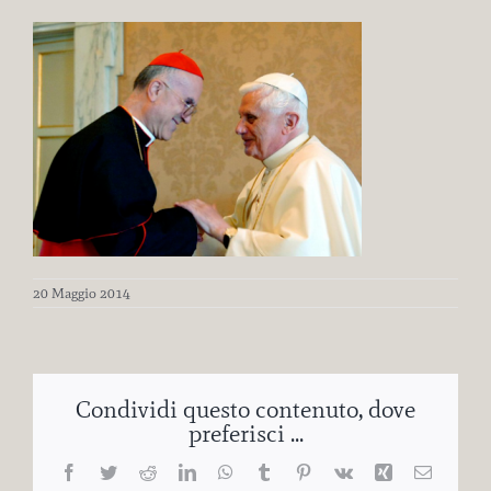
20 Maggio 2014
Condividi questo contenuto, dove
preferisci ...
Facebook
Twitter
Reddit
LinkedIn
WhatsApp
Tumblr
Pinterest
Vk
Xing
Email