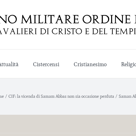
Attualità
Cistercensi
Cristianesimo
Religi
me
/
CIF: la vicenda di Samam Abbas non sia occasione perduta
/
Saman A