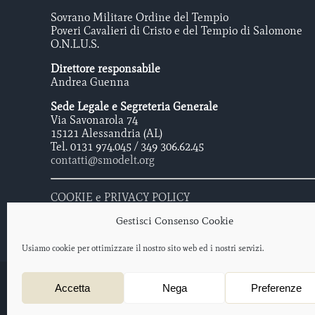
Sovrano Militare Ordine del Tempio
Poveri Cavalieri di Cristo e del Tempio di Salomone
O.N.L.U.S.
Direttore responsabile
Andrea Guenna
Sede Legale e Segreteria Generale
Via Savonarola 74
15121 Alessandria (AL)
Tel. 0131 974.045 / 349 306.62.45
contatti@smodelt.org
COOKIE e PRIVACY POLICY
Gestisci Consenso Cookie
Usiamo cookie per ottimizzare il nostro sito web ed i nostri servizi.
Sovrano Militare Ordine Del Tempio - Poveri Cavalieri di Cristo e 
Accetta
Nega
Preferenze
Protocollo iscrizione O.N.L.U.S. 2012/047477 – data di iscrizione: 
Progetto web a cura di
salotto creativo