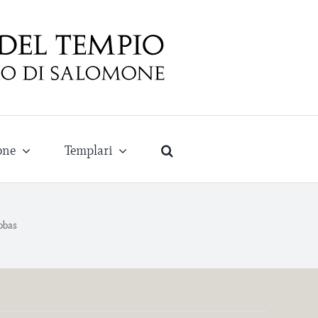
one
Templari
bbas