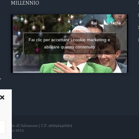
MILLENNIO
Fai clic per accettare i cookie marketing e
abilitare questo contenuto
del Tempio di Salomone | C.F. 96046440069
21 agosto 2012