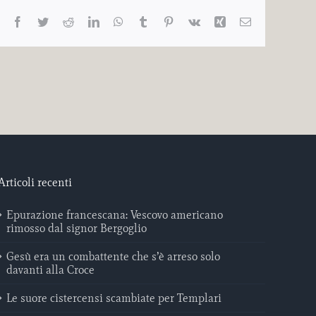
Facebook
Twitter
Reddit
LinkedIn
WhatsApp
Tumblr
Pinterest
Vk
Xing
Email
Articoli recenti
Epurazione francescana: Vescovo americano
rimosso dal signor Bergoglio
Gesù era un combattente che s’è arreso solo
davanti alla Croce
Le suore cistercensi scambiate per Templari