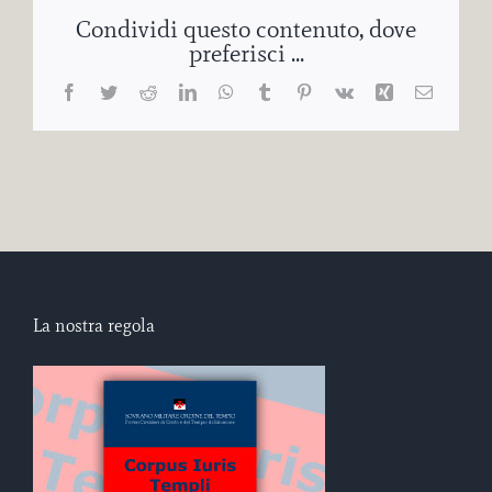
Condividi questo contenuto, dove
preferisci ...
Facebook
Twitter
Reddit
LinkedIn
WhatsApp
Tumblr
Pinterest
Vk
Xing
Email
La nostra regola