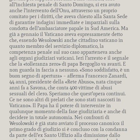
all’inchiesta penale di Santo Domingo, si era avuto
anche l’intervento dell’Onu, attraverso un proprio
comitato per i diritti, che aveva chiesto alla Santa Sede
di garantire indagini immediate e imparziali sulla
condotta dell’ambasciatore papale in Sud America. Ma
già a gennaio il Vaticano aveva espressamente detto
che, essendo Wesolowski anche cittadino vaticano in
quanto membro del servizio diplomatico, la
competenza penale sul suo caso apparteneva anche
agli organi giudiziari vaticani. Ieri l’arresto e il segnale
che la «tolleranza zero» di papa Bergoglio va avanti. E
non guarda in faccia a nessuno. «Sono soddisfatto, è un
buon segno di apertura» – afferma Francesco Zanardi,
44 anni, presidente della «Rete Abuso», nata cinque
anni fa a Savona, che conta 400 vittime di abusi
sessuali del clero. Speriamo che quest’opera continui.
Ce ne sono altri di prelati che sono stati nascosti in
Vaticano». Il Papa ha il potere di intervenire in
qualunque momento della fase giudiziaria e anche di
decidere in totale autonomia. Nei confronti di
Wesolowski è già stato avviato il processo canonico: il
primo grado di giudizio si è concluso con la condanna
da parte dell’ex Santo Uffizio alla dimissione dallo