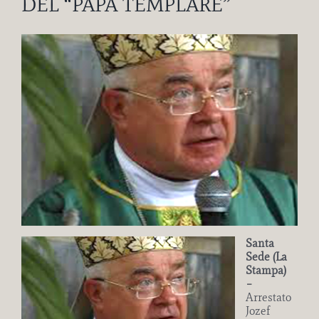
DEL “PAPA TEMPLARE”
Ingrandisci
immagine
Santa
Sede (La
Stampa)
–
Arrestato
Jozef