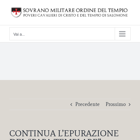
Salta
al
contenuto
Vai a...
Precedente
Prossimo
CONTINUA L’EPURAZIONE