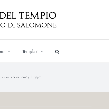
one
Templari
 possa fare ricorso”
/
htrjtyru