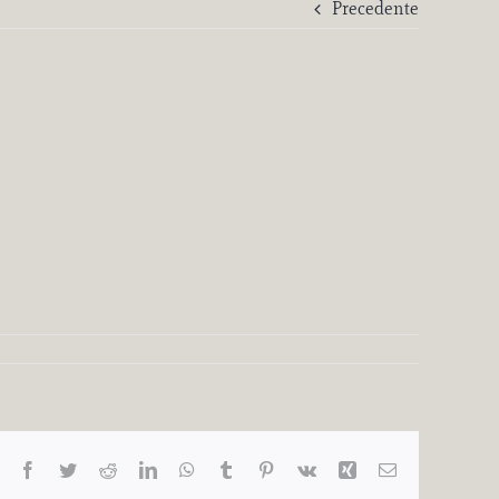
Precedente
Facebook
Twitter
Reddit
LinkedIn
WhatsApp
Tumblr
Pinterest
Vk
Xing
Email