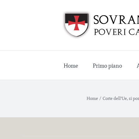
Salta
al
contenuto
Home
Primo piano
Home
/
Corte dell’Ue, si po