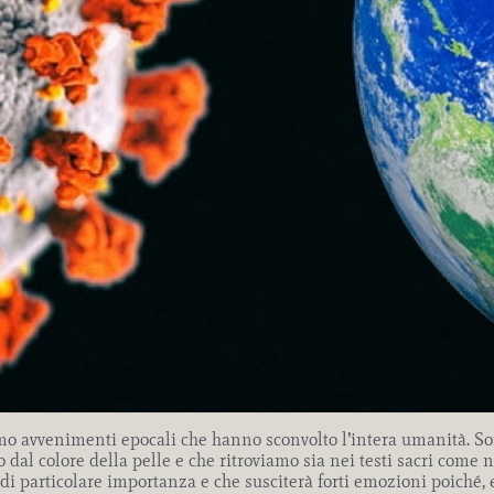
o avvenimenti epocali che hanno sconvolto l’intera umanità. So
o dal colore della pelle e che ritroviamo sia nei testi sacri co
i particolare importanza e che susciterà forti emozioni poiché, ed 