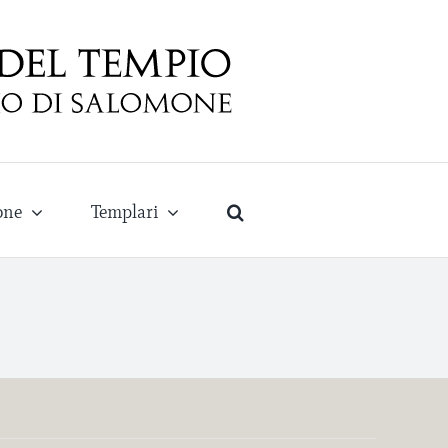
one
Templari