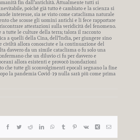
umanità fin dall’antichità. Attualmente tutti si
vitabile, poiché già tutto è cambiato e la scienza si
grande interesse, sia se visto come cataclisma naturale
nto che scosse gli uomini antichi e li fece rapportare
e riscontrare attestazioni sulla veridicità del fenomeno.
tutte le culture della terra; talora il racconto
ca a quelli della Cina, dell’India, per giungere sino
e civiltà allora conosciute e la continuazione del
olta davvero da un simile cataclisma o fu solo una
confermano che un diluvio ci fu per davvero e
ceani allora esistenti e provocò inondazioni
nato che tutte gli sconvolgimenti epocali segnano la fine
he dopo la pandemia Covid-19 nulla sarà più come prima
Facebook
Twitter
Reddit
LinkedIn
WhatsApp
Tumblr
Pinterest
Vk
Xing
Email