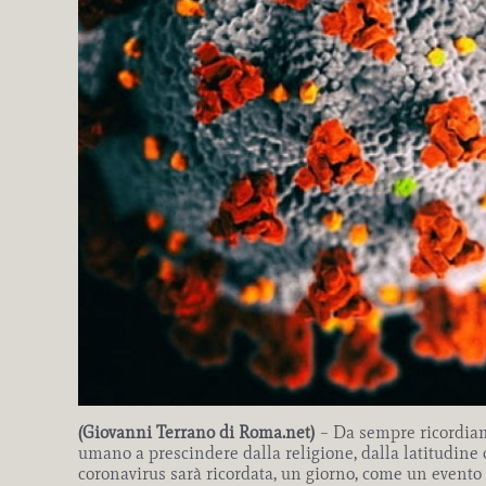
(Giovanni Terrano di Roma.net)
– Da sempre ricordiam
umano a prescindere dalla religione, dalla latitudine 
coronavirus sarà ricordata, un giorno, come un evento d