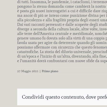
di tutti. Insomma, le pandemie, i cataclismi, i terremot
pongono la stessa domanda: come cambierà la nostra vi
è posta già nuovi interrogativi a cui è difficile dare 
ma ancor di più se inteso come punizione divina per il
alla piccolezza e alla fragilità propria degli esseri uma
Dai vari racconti pervenuti e dalle scoperte degli stud
diverge a seconda della cultura locale, altre volte, in
alle terre dell’America centrale e meridionale, nonché a
genere umano fu dovuta solo alla virtù di una coppia p
favola usata per agire da deterrente quando gli uomini
possiamo affermare con sicurezza che questo fenomeno 
catastrofiche. La storia del diluvio universale, prescin
di un’epoca e l’inizio di un’altra, diventando, alla f
e l’umanità dovrà confrontarsi con nuove sfide da sup
27 Maggio 2021
|
Primo piano
Condividi questo contenuto, dove prefer