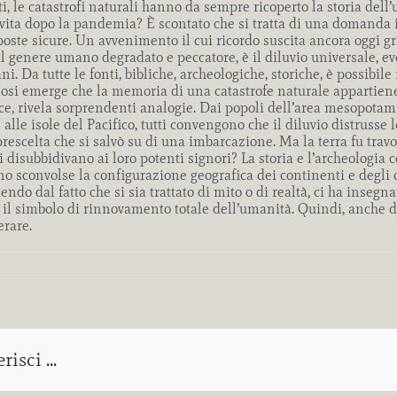
i, le catastrofi naturali hanno da sempre ricoperto la storia dell’
ta dopo la pandemia? È scontato che si tratta di una domanda ine
risposte sicure. Un avvenimento il cui ricordo suscita ancora oggi 
 genere umano degradato e peccatore, è il diluvio universale, eve
ni. Da tutte le fonti, bibliche, archeologiche, storiche, è possibil
iosi emerge che la memoria di una catastrofe naturale appartiene a 
vece, rivela sorprendenti analogie. Dai popoli dell’area mesopotami
lle isole del Pacifico, tutti convengono che il diluvio distrusse l
rescelta che si salvò su di una imbarcazione. Ma la terra fu trav
 disubbidivano ai loro potenti signori? La storia e l’archeologia 
sconvolse la configurazione geografica dei continenti e degli o
dendo dal fatto che si sia trattato di mito o di realtà, ci ha inseg
ine, il simbolo di rinnovamento totale dell’umanità. Quindi, anc
erare.
isci ...