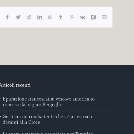
Facebook
Twitter
Reddit
LinkedIn
WhatsApp
Tumblr
Pinterest
Vk
Xing
Email
Articoli recenti
Epurazione francescana: Vescovo americano
rimosso dal signor Bergoglio
Gesù era un combattente che s’è arreso solo
davanti alla Croce