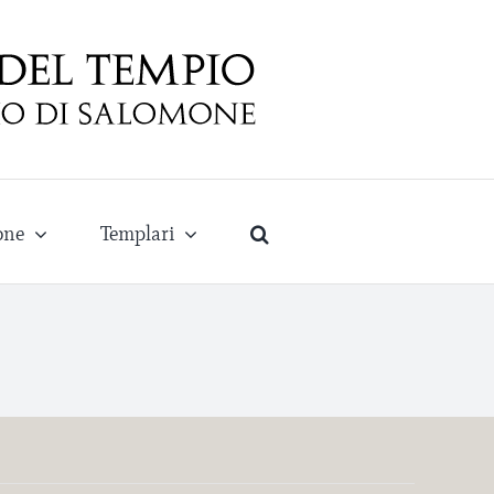
one
Templari