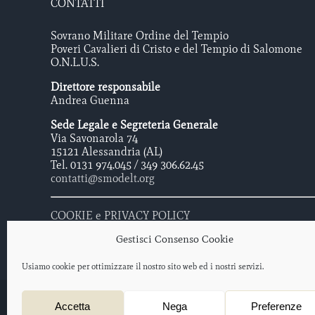
CONTATTI
Sovrano Militare Ordine del Tempio
Poveri Cavalieri di Cristo e del Tempio di Salomone
O.N.L.U.S.
Direttore responsabile
Andrea Guenna
Sede Legale e Segreteria Generale
Via Savonarola 74
15121 Alessandria (AL)
Tel. 0131 974.045 / 349 306.62.45
contatti@smodelt.org
COOKIE e PRIVACY POLICY
Gestisci Consenso Cookie
Usiamo cookie per ottimizzare il nostro sito web ed i nostri servizi.
Sovrano Militare Ordine Del Tempio - Poveri Cavalieri di Cristo e 
Accetta
Nega
Preferenze
Protocollo iscrizione O.N.L.U.S. 2012/047477 – data di iscrizione: 