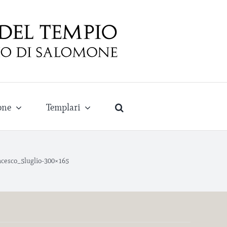
one
Templari
cesco_5luglio-300×165