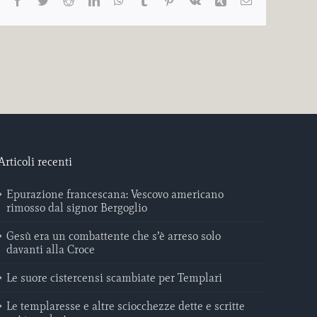
Facebook
Twitter
Reddit
LinkedIn
WhatsApp
Tumblr
Pinterest
Vk
Xing
Email
Articoli recenti
Epurazione francescana: Vescovo americano
rimosso dal signor Bergoglio
Gesù era un combattente che s’è arreso solo
davanti alla Croce
Le suore cistercensi scambiate per Templari
Le templaresse e altre sciocchezze dette e scritte