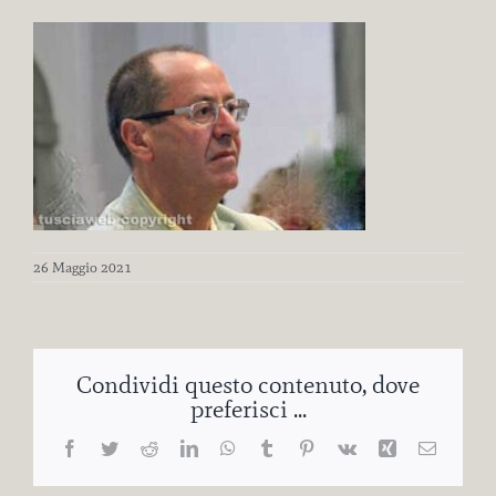
26 Maggio 2021
Condividi questo contenuto, dove
preferisci ...
Facebook
Twitter
Reddit
LinkedIn
WhatsApp
Tumblr
Pinterest
Vk
Xing
Email