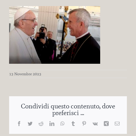
13 Novembre 2023
Condividi questo contenuto, dove
preferisci ...
Facebook
Twitter
Reddit
LinkedIn
WhatsApp
Tumblr
Pinterest
Vk
Xing
Email