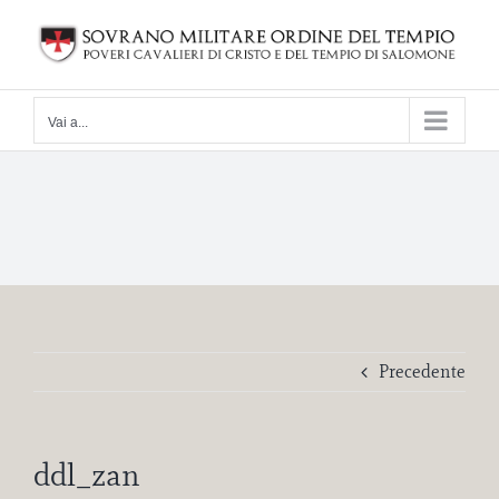
Salta
al
contenuto
Vai a...
Precedente
ddl_zan