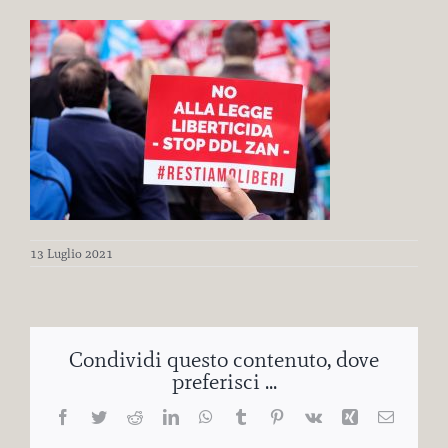
13 Luglio 2021
Condividi questo contenuto, dove
preferisci ...
Facebook
Twitter
Reddit
LinkedIn
WhatsApp
Tumblr
Pinterest
Vk
Xing
Email