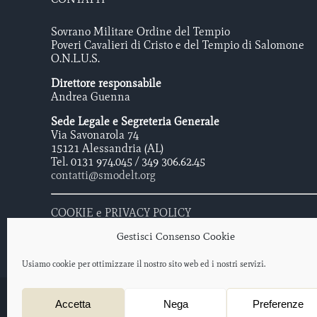
Sovrano Militare Ordine del Tempio
Poveri Cavalieri di Cristo e del Tempio di Salomone
O.N.L.U.S.
Direttore responsabile
Andrea Guenna
Sede Legale e Segreteria Generale
Via Savonarola 74
15121 Alessandria (AL)
Tel. 0131 974.045 / 349 306.62.45
contatti@smodelt.org
COOKIE e PRIVACY POLICY
Gestisci Consenso Cookie
Usiamo cookie per ottimizzare il nostro sito web ed i nostri servizi.
Sovrano Militare Ordine Del Tempio - Poveri Cavalieri di Cristo e 
Accetta
Nega
Preferenze
Protocollo iscrizione O.N.L.U.S. 2012/047477 – data di iscrizione: 