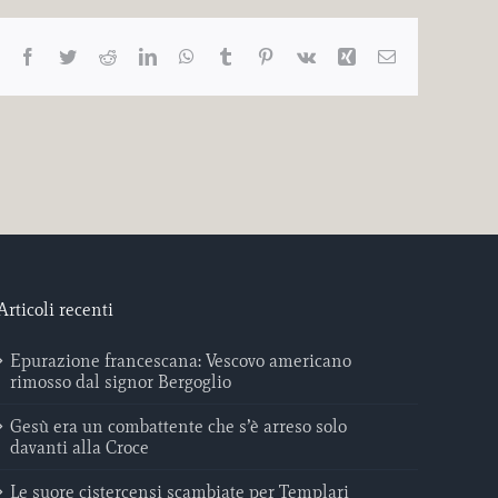
Facebook
Twitter
Reddit
LinkedIn
WhatsApp
Tumblr
Pinterest
Vk
Xing
Email
Articoli recenti
Epurazione francescana: Vescovo americano
rimosso dal signor Bergoglio
Gesù era un combattente che s’è arreso solo
davanti alla Croce
Le suore cistercensi scambiate per Templari