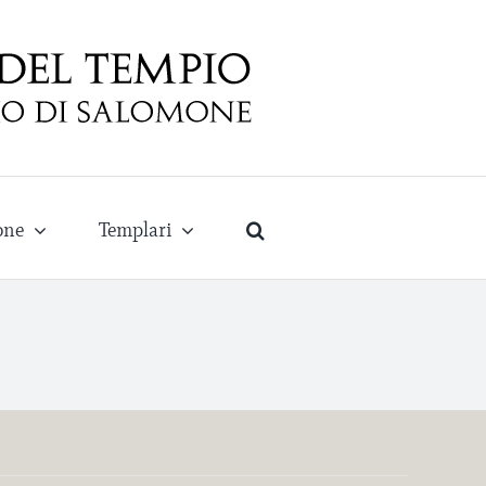
one
Templari