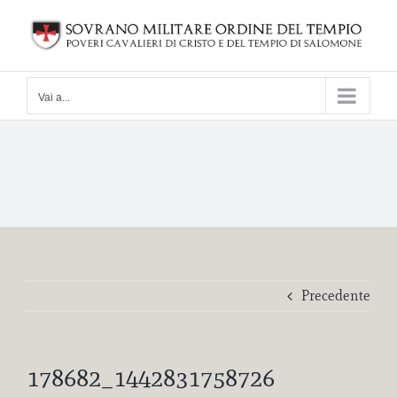
Salta
al
contenuto
Vai a...
Precedente
178682_1442831758726