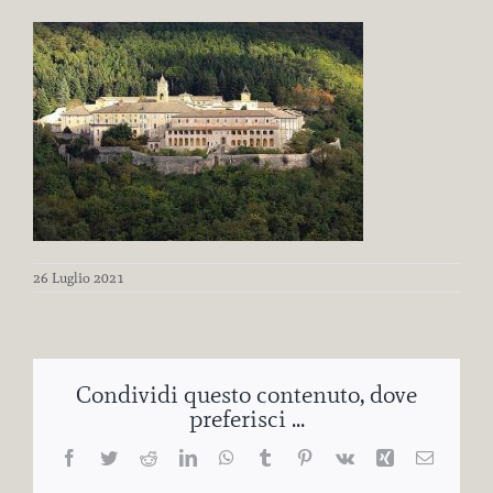
26 Luglio 2021
Condividi questo contenuto, dove
preferisci ...
Facebook
Twitter
Reddit
LinkedIn
WhatsApp
Tumblr
Pinterest
Vk
Xing
Email