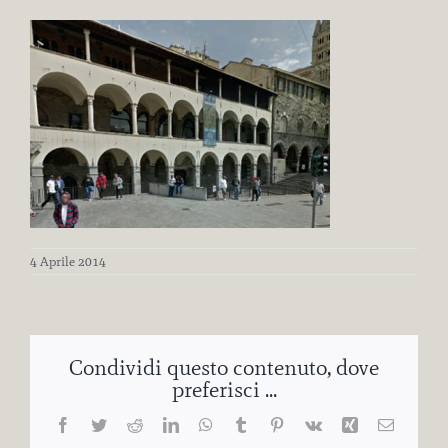
4 Aprile 2014
Condividi questo contenuto, dove
preferisci ...
Facebook
Twitter
Reddit
LinkedIn
WhatsApp
Tumblr
Pinterest
Vk
Xing
Email