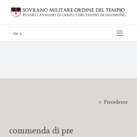
Salta
al
contenuto
Vai a...
Precedente
commenda di pre