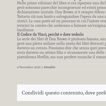
Nelle prime edizioni del libro vi era riportata una dich
però notarono parecchie incongruenze ed errori grossol
dichiarazione iniziale. Dan Brown si è sempre difeso s
Tuttavia ciò non bastò a salvaguardare l’opera da una 
storici. La cosa portò ad un processo in cui l’autore ve
termini in corsivo che andavano a formare un’enigma. I
londinese.
Il Codice da Vinci, perché e dove vederlo
La serie dei libri di Dan Brown è piuttosto famosa, anc
però una pietra miliare nella storia dei libri divenuti 
davvero un evento.
Possiamo dire che senza quei prece
resta davvero un ottimo film e sicuramente
una delle 
piattaforma
Netflix
, ma non perdete neanche il roma
9 Novembre 2020
|
Attualità
Condividi questo contenuto, dove prefer