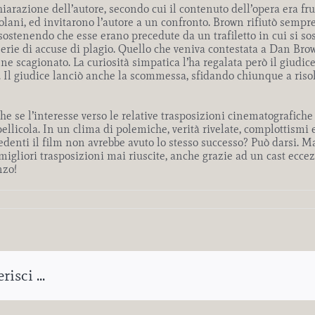
iarazione dell’autore, secondo cui il contenuto dell’opera era frut
ani, ed invitarono l’autore a un confronto. Brown rifiutò sempre 
ostenendo che esse erano precedute da un trafiletto in cui si so
serie di accuse di plagio. Quello che veniva contestata a Dan Br
nne scagionato. La curiosità simpatica l’ha regalata però il giudic
l giudice lanciò anche la scommessa, sfidando chiunque a risolve
he se l’interesse verso le relative trasposizioni cinematografiche
pellicola. In un clima di polemiche, verità rivelate, complottismi 
denti il film non avrebbe avuto lo stesso successo? Può darsi. 
migliori trasposizioni mai riuscite
, anche grazie ad un cast eccezi
nzo!
isci ...