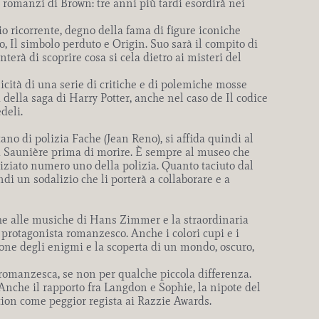
i romanzi di Brown: tre anni più tardi esordirà nei
o ricorrente, degno della fama di figure iconiche
 Il simbolo perduto e Origin. Suo sarà il compito di
nterà di scoprire cosa si cela dietro ai misteri del
icità di una serie di critiche e di polemiche mosse
della saga di Harry Potter, anche nel caso de Il codice
deli.
tano di polizia Fache (Jean Reno
), si affida quindi al
 da Saunière prima di morire. È sempre al museo che
diziato numero uno della polizia. Quanto taciuto dal
di un sodalizio che li porterà a collaborare e a
nche alle musiche di Hans Zimmer e la straordinaria
l protagonista romanzesco. Anche i colori cupi e i
zione degli enigmi e la scoperta di un mondo, oscuro,
 romanzesca, se non per qualche piccola differenza.
nche il rapporto fra Langdon e Sophie, la nipote del
tion come peggior regista ai Razzie Awards.