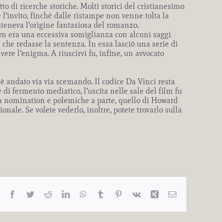
to di ricerche storiche. Molti storici del cristianesimo
l’invito, finché dalle ristampe non venne tolta la
steneva l’origine fantasiosa del romanzo.
own era una eccessiva somiglianza con alcuni saggi
e che redasse la sentenza. In essa lasciò una serie di
re l’enigma. A riuscirvi fu, infine, un avvocato
 è andato via via scemando. Il codice Da Vinci resta
e di fermento mediatico, l’uscita nelle sale del film fu
Ma nomination e polemiche a parte, quello di Howard
onale. Se volete vederlo, inoltre, potete trovarlo sulla
Facebook
Twitter
Reddit
LinkedIn
WhatsApp
Tumblr
Pinterest
Vk
Xing
Email