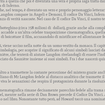
vita a quella che poi è diventata una vera e propria saga tratta da
 di Inferno.
e, nel tempo, è diventato un vero e proprio personaggio letterari
 Langdon compare in Angeli e Demoni, Il codice Da Vinci, Inferno,
za di verità nascoste. Nel caso de Il codice Da Vinci, il nostro te
botteghino (circa 758 milioni di dollari), grazie anche alla compl
accadde a un’altra celebre trasposizione cinematografica, quella 
di boicottare il film, accusandolo di mistificare ed allontanare fe
, viene ucciso nella notte da un uomo vestito da monaco. Il capi
imbologia, per scoprire il significato di alcuni simboli lasciati
ière, che tenterà di aiutare Langdon rivelandogli di essere l’in
ciato da Saunière insieme ai suoi simboli. Fra i due nascerà quin
’altro a trasmettere la costante percezione del mistero grazie a
aliano di Mr Langdon fedele al distacco analitico che trasmette i
re viva le sensazioni che respira il protagonista durante la risolu
a cinematografica rimane decisamente parecchio fedele alla trama
, mentre nella serie di Dan Brown precede il Codice Da Vinci. A
mo nel libro. Nonostante tutto però, ad Howard toccò una nomina