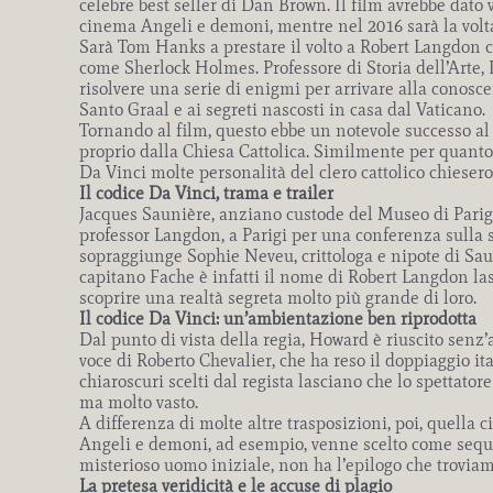
celebre best seller di Dan Brown. Il film avrebbe dato 
cinema Angeli e demoni, mentre nel 2016 sarà la volta
Sarà Tom Hanks a prestare il volto a Robert Langdon ch
come Sherlock Holmes. Professore di Storia dell’Arte,
risolvere una serie di enigmi per arrivare alla conoscen
Santo Graal e ai segreti nascosti in casa dal Vaticano.
Tornando al film, questo ebbe un notevole successo al 
proprio dalla Chiesa Cattolica. Similmente per quanto 
Da Vinci molte personalità del clero cattolico chiesero 
Il codice Da Vinci, trama e trailer
Jacques Saunière, anziano custode del Museo di Parigi
professor Langdon, a Parigi per una conferenza sulla s
sopraggiunge Sophie Neveu, crittologa e nipote di Saun
capitano Fache è infatti il nome di Robert Langdon las
scoprire una realtà segreta molto più grande di loro.
Il codice Da Vinci: un’ambientazione ben riprodotta
Dal punto di vista della regia, Howard è riuscito senz
voce di Roberto Chevalier, che ha reso il doppiaggio it
chiaroscuri scelti dal regista lasciano che lo spettato
ma molto vasto.
A differenza di molte altre trasposizioni, poi, quell
Angeli e demoni, ad esempio, venne scelto come sequel
misterioso uomo iniziale, non ha l’epilogo che trovia
La pretesa veridicità e le accuse di plagio