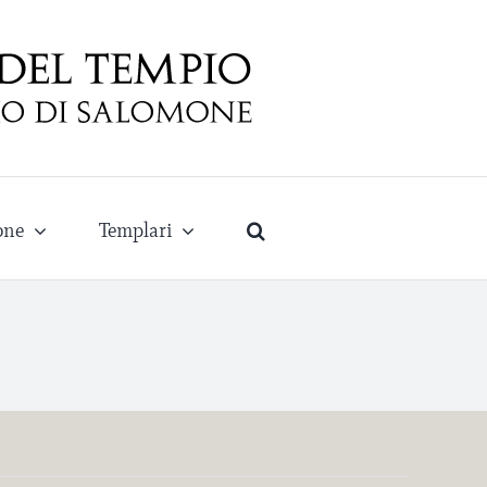
one
Templari