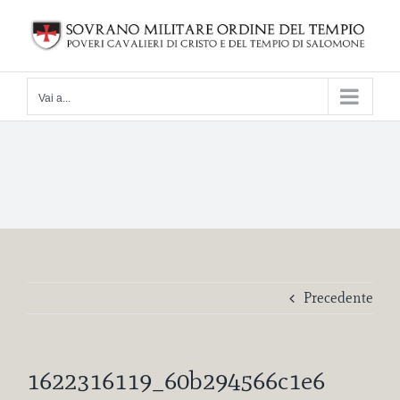
Salta
al
contenuto
Vai a...
Precedente
1622316119_60b294566c1e6