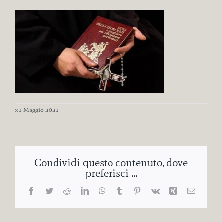
31 Maggio 2021
Condividi questo contenuto, dove
preferisci ...
Facebook
Twitter
Reddit
LinkedIn
WhatsApp
Tumblr
Pinterest
Vk
Xing
Email