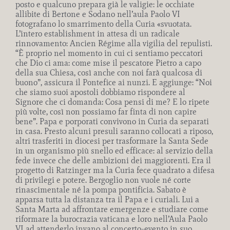
posto e qualcuno prepara già le valigie: le occhiate
allibite di Bertone e Sodano nell’aula Paolo VI
fotografano lo smarrimento della Curia «svuotata.
L’intero establishment in attesa di un radicale
rinnovamento: Ancien Régime alla vigilia del repulisti.
“È proprio nel momento in cui ci sentiamo peccatori
che Dio ci ama: come mise il pescatore Pietro a capo
della sua Chiesa, così anche con noi farà qualcosa di
buono”, assicura il Pontefice ai nunzi. E aggiunge: “Noi
che siamo suoi apostoli dobbiamo rispondere al
Signore che ci domanda: Cosa pensi di me? E lo ripete
più volte, così non possiamo far finta di non capire
bene”. Papa e porporati convivono in Curia da separati
in casa. Presto alcuni presuli saranno collocati a riposo,
altri trasferiti in diocesi per trasformare la Santa Sede
in un organismo più snello ed efficace: al servizio della
fede invece che delle ambizioni dei maggiorenti. Era il
progetto di Ratzinger ma la Curia fece quadrato a difesa
di privilegi e potere. Bergoglio non vuole né corte
rinascimentale né la pompa pontificia. Sabato è
apparsa tutta la distanza tra il Papa e i curiali. Lui a
Santa Marta ad affrontare emergenze e studiare come
riformare la burocrazia vaticana e loro nell’Aula Paolo
VI ad attenderlo invano al concerto-evento in suo