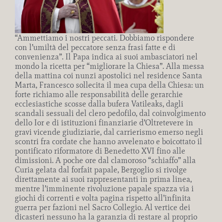
“Ammettiamo i nostri peccati. Dobbiamo rispondere
con l’umiltà del peccatore senza frasi fatte e di
convenienza”. Il Papa indica ai suoi ambasciatori nel
mondo la ricetta per “migliorare la Chiesa”. Alla messa
della mattina coi nunzi apostolici nel residence Santa
Marta, Francesco sollecita il mea cupa della Chiesa: un
forte richiamo alle responsabilità delle gerarchie
ecclesiastiche scosse dalla bufera Vatileaks, dagli
scandali sessuali del clero pedofilo, dal coinvolgimento
dello Ior e di istituzioni finanziarie d’Oltretevere in
gravi vicende giudiziarie, dal carrierismo emerso negli
scontri fra cordate che
hanno avvelenato e boicottato il
pontificato riformatore di Benedetto XVI fino alle
dimissioni. A poche ore dal clamoroso “schiaffo” alla
Curia gelata dal forfait papale, Bergoglio si rivolge
direttamente ai suoi rappresentanti in prima linea,
mentre l’imminente rivoluzione papale spazza via i
giochi di correnti e volta pagina rispetto all’infinita
guerra per fazioni nel Sacro Collegio. Al vertice dei
dicasteri nessuno ha la garanzia di restare al proprio