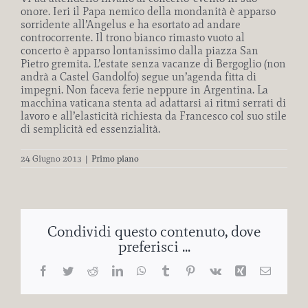
onore. Ieri il Papa nemico della mondanità è apparso
sorridente all’Angelus e ha esortato ad andare
controcorrente. Il trono bianco rimasto vuoto al
concerto è apparso lontanissimo dalla piazza San
Pietro gremita. L’estate senza vacanze di Bergoglio (non
andrà a Castel Gandolfo) segue un’agenda fitta di
impegni. Non faceva ferie neppure in Argentina. La
macchina vaticana stenta ad adattarsi ai ritmi serrati di
lavoro e all’elasticità richiesta da Francesco col suo stile
di semplicità ed essenzialità.
24 Giugno 2013
|
Primo piano
Condividi questo contenuto, dove
preferisci ...
Facebook
Twitter
Reddit
LinkedIn
WhatsApp
Tumblr
Pinterest
Vk
Xing
Email