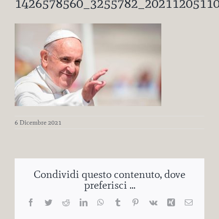
1426578560_3255782_2021120511
6 Dicembre 2021
Condividi questo contenuto, dove
preferisci ...
Facebook
Twitter
Reddit
LinkedIn
WhatsApp
Tumblr
Pinterest
Vk
Xing
Email