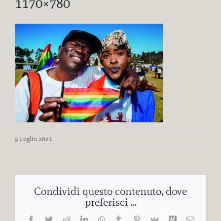
1170×780
5 Luglio 2021
Condividi questo contenuto, dove
preferisci ...
Facebook
Twitter
Reddit
LinkedIn
WhatsApp
Tumblr
Pinterest
Vk
Xing
Email