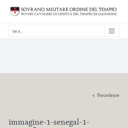
Salta
al
contenuto
Vai a...
Precedente
immagine-1-senegal-1-