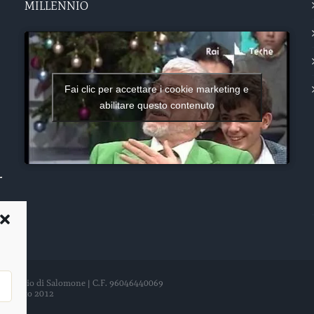
MILLENNIO
Fai clic per accettare i cookie marketing e
abilitare questo contenuto
del Tempio di Salomone | C.F. 96046440069
21 agosto 2012