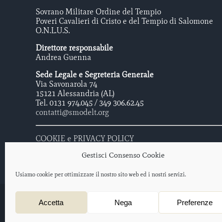
Sovrano Militare Ordine del Tempio
Poveri Cavalieri di Cristo e del Tempio di Salomone
O.N.L.U.S.
Direttore responsabile
Andrea Guenna
Sede Legale e Segreteria Generale
Via Savonarola 74
15121 Alessandria (AL)
Tel. 0131 974.045 / 349 306.62.45
contatti@smodelt.org
COOKIE e PRIVACY POLICY
Gestisci Consenso Cookie
Usiamo cookie per ottimizzare il nostro sito web ed i nostri servizi.
Sovrano Militare Ordine Del Tempio - Poveri Cavalieri di Cristo e 
Accetta
Nega
Preferenze
Protocollo iscrizione O.N.L.U.S. 2012/047477 – data di iscrizione: 
Progetto web a cura di
salotto creativo