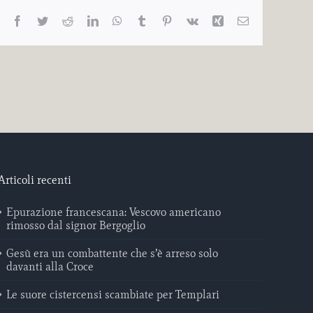
Facebook
Twitter
Reddit
LinkedIn
WhatsApp
Tumblr
Pinterest
Vk
Xing
Email
Articoli recenti
Epurazione francescana: Vescovo americano
rimosso dal signor Bergoglio
Gesù era un combattente che s’è arreso solo
davanti alla Croce
Le suore cistercensi scambiate per Templari