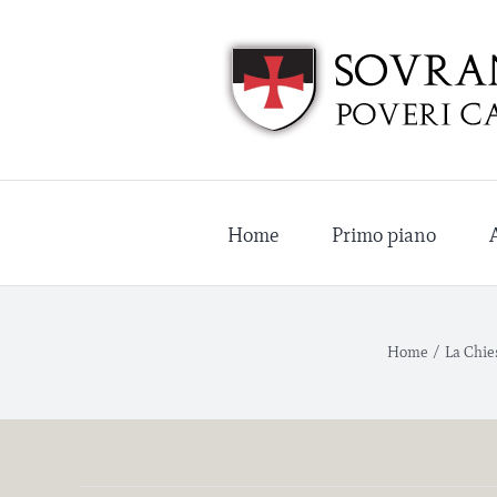
Salta
al
contenuto
Home
Primo piano
Home
/
La Chies