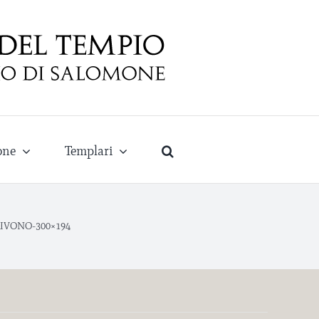
one
Templari
RIVONO-300×194