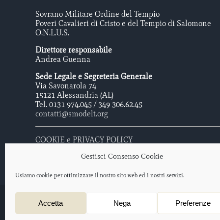
Sovrano Militare Ordine del Tempio
Poveri Cavalieri di Cristo e del Tempio di Salomone
O.N.L.U.S.
Direttore responsabile
Andrea Guenna
Sede Legale e Segreteria Generale
Via Savonarola 74
15121 Alessandria (AL)
Tel. 0131 974.045 / 349 306.62.45
contatti@smodelt.org
COOKIE e PRIVACY POLICY
Gestisci Consenso Cookie
Usiamo cookie per ottimizzare il nostro sito web ed i nostri servizi.
Sovrano Militare Ordine Del Tempio - Poveri Cavalieri di Cristo e 
Accetta
Nega
Preferenze
Protocollo iscrizione O.N.L.U.S. 2012/047477 – data di iscrizione: 
Progetto web a cura di
salotto creativo