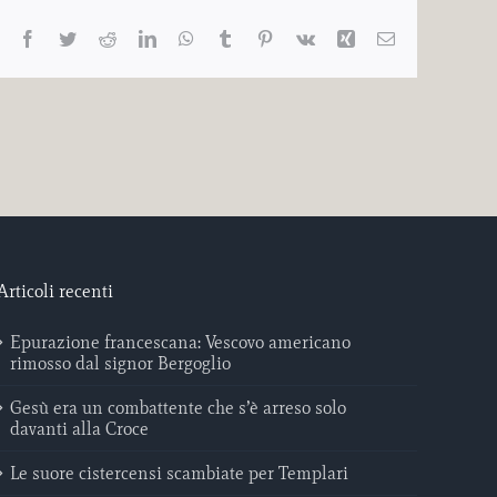
Facebook
Twitter
Reddit
LinkedIn
WhatsApp
Tumblr
Pinterest
Vk
Xing
Email
Articoli recenti
Epurazione francescana: Vescovo americano
rimosso dal signor Bergoglio
Gesù era un combattente che s’è arreso solo
davanti alla Croce
Le suore cistercensi scambiate per Templari