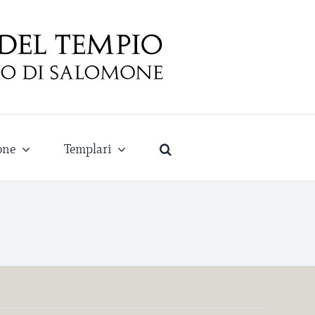
one
Templari