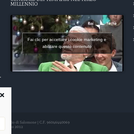
MILLENNIO
Fai clic per accettare i cookie marketing e
abilitare questo contenuto
del Tempio di Salomone | C.F. 96046440069
21 agosto 2012