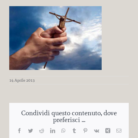
14 Aprile 2013
Condividi questo contenuto, dove
preferisci ...
Facebook
Twitter
Reddit
LinkedIn
WhatsApp
Tumblr
Pinterest
Vk
Xing
Email