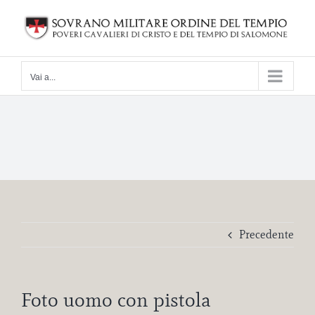
Salta
al
contenuto
Vai a...
Precedente
Foto uomo con pistola