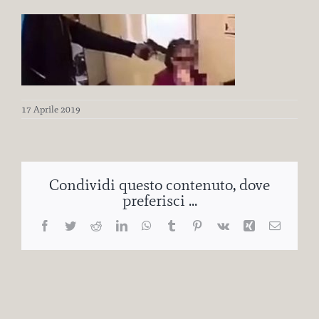
17 Aprile 2019
Condividi questo contenuto, dove
preferisci ...
Facebook
Twitter
Reddit
LinkedIn
WhatsApp
Tumblr
Pinterest
Vk
Xing
Email