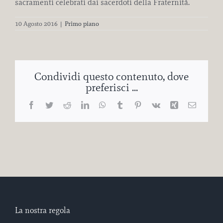
sacramenti celebrati dai sacerdoti della Fraternità.
10 Agosto 2016
|
Primo piano
Condividi questo contenuto, dove
preferisci ...
Facebook
Twitter
Reddit
LinkedIn
WhatsApp
Tumblr
Pinterest
Vk
Xing
Email
La nostra regola