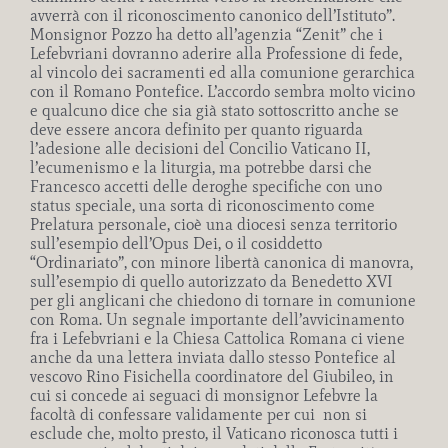
avverrà con il riconoscimento canonico dell’Istituto”.
Monsignor Pozzo ha detto all’agenzia “Zenit” che i
Lefebvriani dovranno aderire alla Professione di fede,
al vincolo dei sacramenti ed alla comunione gerarchica
con il Romano Pontefice. L’accordo sembra molto vicino
e qualcuno dice che sia già stato sottoscritto anche se
deve essere ancora definito per quanto riguarda
l’adesione alle decisioni del Concilio Vaticano II,
l’ecumenismo e la liturgia, ma potrebbe darsi che
Francesco accetti delle deroghe specifiche con uno
status speciale, una sorta di riconoscimento come
Prelatura personale, cioè una diocesi senza territorio
sull’esempio dell’Opus Dei, o il cosiddetto
“Ordinariato”, con minore libertà canonica di manovra,
sull’esempio di quello autorizzato da Benedetto XVI
per gli anglicani che chiedono di tornare in comunione
con Roma. Un segnale importante dell’avvicinamento
fra i Lefebvriani e la Chiesa Cattolica Romana ci viene
anche da una lettera inviata dallo stesso Pontefice al
vescovo Rino Fisichella coordinatore del Giubileo, in
cui si concede ai seguaci di monsignor Lefebvre la
facoltà di confessare validamente per cui non si
esclude che, molto presto, il Vaticano riconosca tutti i