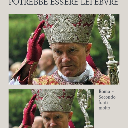
POTREBBE ESSERE LEFEBVRE
Ingrandisci
immagine
Roma –
Secondo
fonti
molto