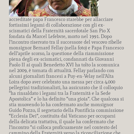
accreditate papa Francesco starebbe per allacciare
fortissimi legami di collaborazione con gli ex-
scismatici della Fraternità sacerdotale San Pio X
fondata da Marcel Lefebvre, morto nel 1991. Dopo
l’incontro riservato tra il successore del vescovo ribelle
monsignor Bernard Fellay (nella foto) e Papa Francesco
dell’aprile scorso, la questione della riammissione
piena degli ex-scismatici, condannati da Giovanni
Paolo II ai quali Benedetto XVI ha tolto la scomunica
nel 2009, è tornata di attualità. Fellay parlando con
alcuni giornalisti francesi a Puy-en-Velay nell’Alta
Loira dopo aver celebrato una messa per circa 4.000
pellegrini tradizionalisti, ha assicurato che il colloquio
“ha rinsaldato i legami tra la Fraternità e la Sede
Apostolica” e lo ha definito “una gioia”. Che qualcosa si
stia muovendo lo ha confermato anche monsignor
Guido Pozzo, il segretario della Pontificia commissione
“Ecclesia Dei”, costituita dal Vaticano per occuparsi
della delicata trattativa, il quale ha confermato che
l’incontro “si colloca proficuamente nel contesto del
cammino della Fraternità verso la riconciliazione che