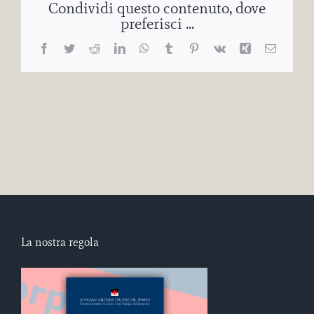
Condividi questo contenuto, dove
preferisci ...
Facebook
Twitter
Reddit
LinkedIn
WhatsApp
Tumblr
Pinterest
Vk
Xing
Email
La nostra regola