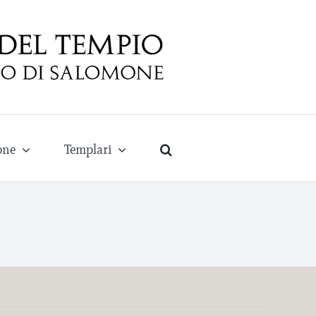
one
Templari