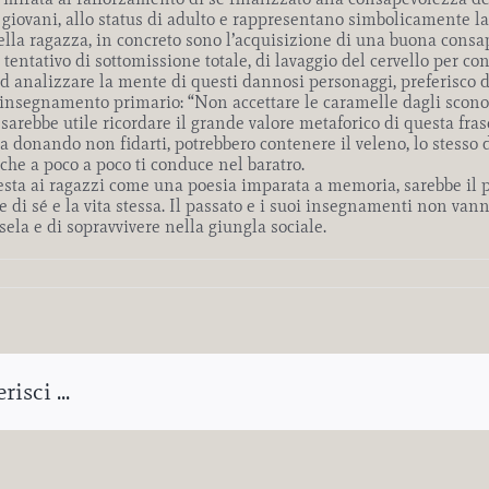
 giovani, allo status di adulto e rappresentano simbolicamente la
la ragazza, in concreto sono l’acquisizione di una buona consape
tentativo di sottomissione totale, di lavaggio del cervello per co
 ad analizzare la mente di questi dannosi personaggi, preferisco d
insegnamento primario: “Non accettare le caramelle dagli sconos
 sarebbe utile ricordare il grande valore metaforico di questa frase
a donando non fidarti, potrebbero contenere il veleno, lo stesso 
e a poco a poco ti conduce nel baratro.
testa ai ragazzi come una poesia imparata a memoria, sarebbe il p
e di sé e la vita stessa. Il passato e i suoi insegnamenti non va
la e di sopravvivere nella giungla sociale.
isci ...