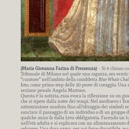
(Maria Giovanna Farina di Pressenza)
– Si è chiuso c
Tribunale di Milano nel quale una ragazza, ora venticin
“curatore” nell’ambito della cosiddetta
Blue Whale Chal
foto, come primo step delle 50 prove di coraggio. Una s
sezione penale Angela Martone.
Questa è la notizia, essa evoca la riflessione su un gi
che si ripete dalla notte dei tempi. Nel medioevo i Tem
sottomissione assoluta fino all’oltraggio dei simboli re
sancisce il passaggio di un individuo o di un gruppo d
qualche anno fa dalla Leva obbligatoria. Facendo un lu
nell’età adulta e si esplicava con un allontanamento 
selvagge. Una dura prova, per noi forse discutibile, ma