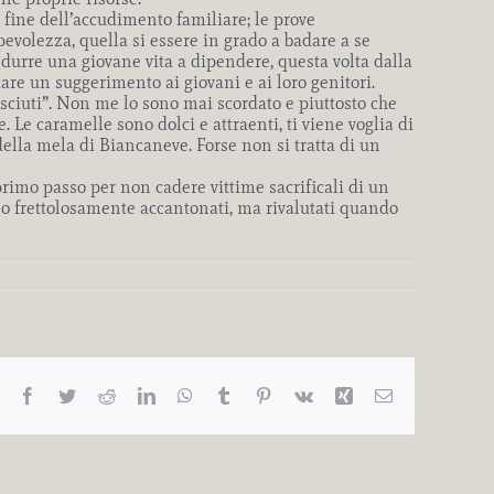
 fine dell’accudimento familiare; le prove
volezza, quella si essere in grado a badare a se
ndurre una giovane vita a dipendere, questa volta dalla
are un suggerimento ai giovani e ai loro genitori.
ciuti”. Non me lo sono mai scordato e piuttosto che
. Le caramelle sono dolci e attraenti, ti viene voglia di
della mela di Biancaneve. Forse non si tratta di un
rimo passo per non cadere vittime sacrificali di un
nno frettolosamente accantonati, ma rivalutati quando
Facebook
Twitter
Reddit
LinkedIn
WhatsApp
Tumblr
Pinterest
Vk
Xing
Email