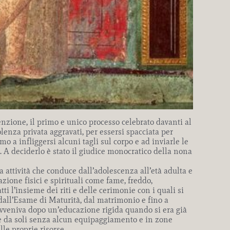
ione, il primo e unico processo celebrato davanti al
lenza privata aggravati, per essersi spacciata per
mo a infliggersi alcuni tagli sul corpo e ad inviarle le
o. A deciderlo è stato il giudice monocratico della nona
a attività che conduce dall’adolescenza all’età adulta e
zione fisici e spirituali come fame, freddo,
ti l’insieme dei riti e delle cerimonie con i quali si
 dall’Esame di Maturità, dal matrimonio e fino a
o avveniva dopo un’educazione rigida quando si era già
re da soli senza alcun equipaggiamento e in zone
le proprie risorse.