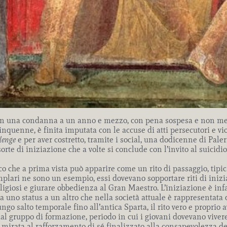
on una condanna a un anno e mezzo, con pena sospesa e non menz
quenne, è finita imputata con le accuse di atti persecutori e vio
lenge
e per aver costretto, tramite i social, una dodicenne di Paler
orte di iniziazione che a volte si conclude con l’invito al suicidi
oco che a prima vista può apparire come un rito di passaggio, tipic
plari ne sono un esempio, essi dovevano sopportare riti di inizia
ligiosi e giurare obbedienza al Gran Maestro. L’iniziazione è infat
a uno status a un altro che nella società attuale è rappresentata
ngo salto temporale fino all’antica Sparta, il rito vero e propri
dal gruppo di formazione, periodo in cui i giovani dovevano vive
 mirata al rafforzamento di sé finalizzato alla consapevolezza del