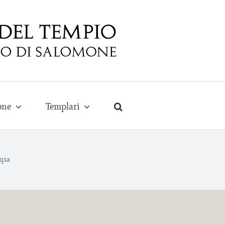
one
Templari
aqsa