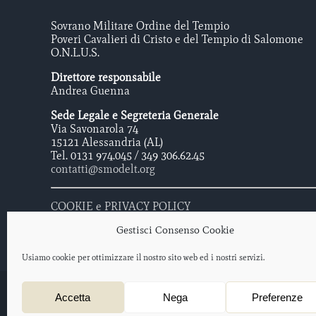
Sovrano Militare Ordine del Tempio
Poveri Cavalieri di Cristo e del Tempio di Salomone
O.N.L.U.S.
Direttore responsabile
Andrea Guenna
Sede Legale e Segreteria Generale
Via Savonarola 74
15121 Alessandria (AL)
Tel. 0131 974.045 / 349 306.62.45
contatti@smodelt.org
COOKIE e PRIVACY POLICY
Gestisci Consenso Cookie
Usiamo cookie per ottimizzare il nostro sito web ed i nostri servizi.
Sovrano Militare Ordine Del Tempio - Poveri Cavalieri di Cristo e 
Accetta
Nega
Preferenze
Protocollo iscrizione O.N.L.U.S. 2012/047477 – data di iscrizione: 
Progetto web a cura di
salotto creativo