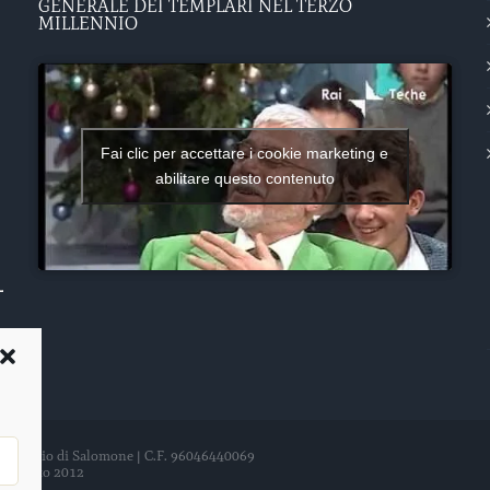
GENERALE DEI TEMPLARI NEL TERZO
MILLENNIO
Fai clic per accettare i cookie marketing e
abilitare questo contenuto
del Tempio di Salomone | C.F. 96046440069
21 agosto 2012