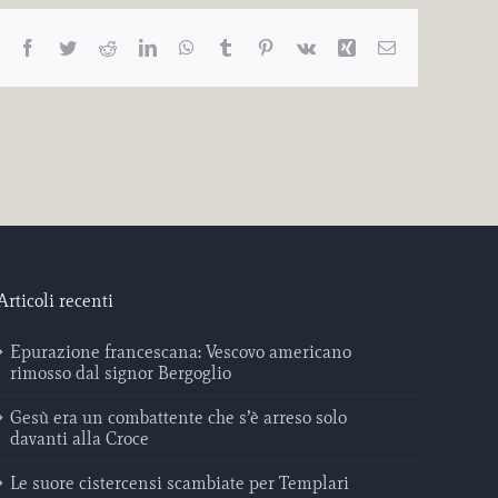
Facebook
Twitter
Reddit
LinkedIn
WhatsApp
Tumblr
Pinterest
Vk
Xing
Email
Articoli recenti
Epurazione francescana: Vescovo americano
rimosso dal signor Bergoglio
Gesù era un combattente che s’è arreso solo
davanti alla Croce
Le suore cistercensi scambiate per Templari