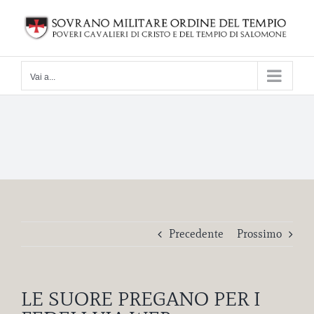
Salta
al
contenuto
Vai a...
Precedente
Prossimo
LE SUORE PREGANO PER I