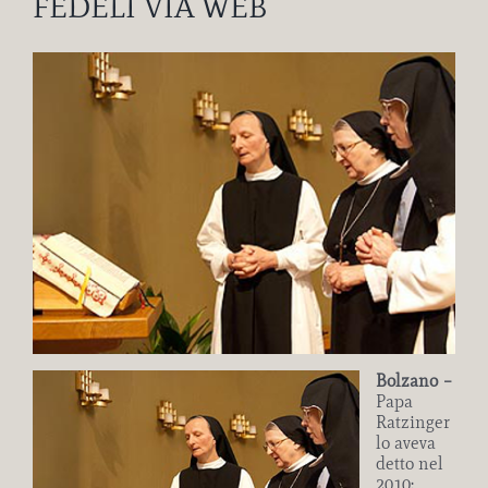
FEDELI VIA WEB
Ingrandisci
immagine
Bolzano –
Papa
Ratzinger
lo aveva
detto nel
2010: