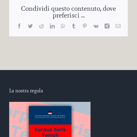
Condividi questo contenuto, dove
preferisci ...
Facebook
Twitter
Reddit
LinkedIn
WhatsApp
Tumblr
Pinterest
Vk
Xing
Email
La nostra regola