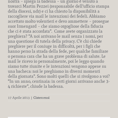
nostra – spiega la badessa – un giorno è venuto a
trovarci Martin Pezzei (responsabile dell’ufficio stampa
della diocesi, ndr) e ci ha chiesto la disponibilità a
raccogliere via mail le intenzioni dei fedeli. Abbiamo
accettato molto volentieri e devo ammettere – prosegue
suor Irmengard – che siamo orgogliose della fiducia
che ci è stata accordata”. Come avete organizzato la
preghiera? “A noi arrivano le mail senza i nomi, per
una questione di tutela della privacy. C’è chi chiede
preghiere per il coniuge in difficoltà, per i figli che
hanno perso la strada della fede, per qualche familiare
o persona cara che ha un grave problema di salute. Le
mail le ricevo io personalmente, poi le leggo quando
siamo tutte riunite e le intenzioni vengono appese su
una bacheca: noi le preghiamo in diversi momenti
della giornata”. Sono molti quelli che si rivolgono a voi?
“In un anno, centinaia: in certi giorni arrivano anche 3-
4 richieste”, chiude la badessa.
17 Aprile 2013
|
Cistercensi