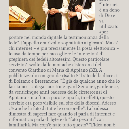
“Internet
è un dono
di Dio e
va
utilizzato
«per
portare nel mondo digitale la testimonianza della
fede”. L’appello era rivolto soprattutto ai giovani. Ma c’è
chi internet – e più precisamente la posta elettronica –
lo usa da tempo per raccogliere le intenzioni di
preghiera dei fedeli altoatesini. Questo particolare
servizio è svolto dalle monache cistercensi del
convento Giardino di Maria di Appiano (BZ). A
pubblicizzarlo con grande risalto è il sito della diocesi
di Bolzano e Bressanone. “È già da qualche anno che lo
facciamo – spiega suor Irmengard Senoner, gardenese,
da venticinque anni badessa delle
cirstercensi di
Appiano – ma fino a poco tempo fa, in effetti, questo
servizio era poco visibile sul sito della diocesi. Adesso
c’è anche la foto di tutte le consorelle”. La badessa
dimostra di saperci fare quando si parla di internet e
informatica: parla di byte e di “foto pesanti” con
familiarità. Ma com’è nato tutto questo? “L’idea non è