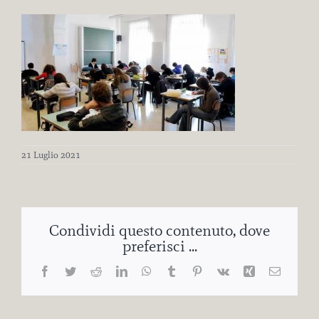
21 Luglio 2021
Condividi questo contenuto, dove
preferisci ...
Facebook
Twitter
Reddit
LinkedIn
WhatsApp
Tumblr
Pinterest
Vk
Xing
Email