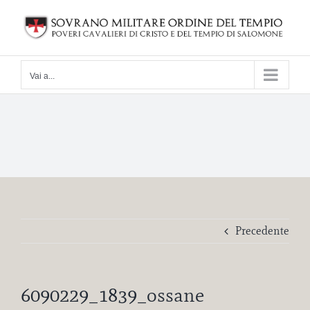
Salta
al
contenuto
Vai a...
Precedente
6090229_1839_ossane