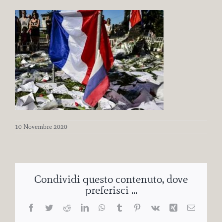
10 Novembre 2020
Condividi questo contenuto, dove
preferisci ...
Facebook
Twitter
Reddit
LinkedIn
WhatsApp
Tumblr
Pinterest
Vk
Xing
Email