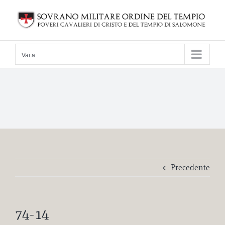
Salta
al
contenuto
Vai a...
Precedente
74-14