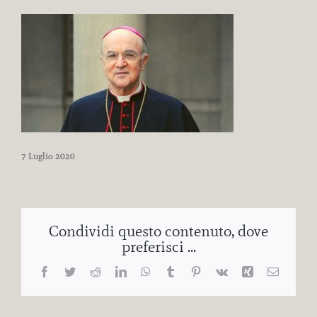
7 Luglio 2020
Condividi questo contenuto, dove
preferisci ...
Facebook
Twitter
Reddit
LinkedIn
WhatsApp
Tumblr
Pinterest
Vk
Xing
Email