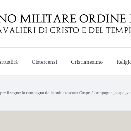
Attualità
Cistercensi
Cristianesimo
Religi
mpre il segno: la campagna della onlus toscana Cospe
/
campagna_cospe_vio