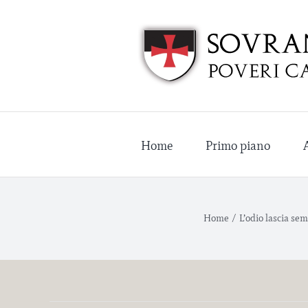
Salta
al
contenuto
Home
Primo piano
Home
/
L’odio lascia se