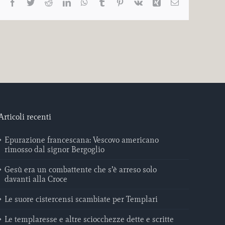
Facebook
Twitter
Reddit
LinkedIn
WhatsApp
Tumblr
Pinterest
Vk
Xing
Email
Articoli recenti
Epurazione francescana: Vescovo americano
rimosso dal signor Bergoglio
Gesù era un combattente che s’è arreso solo
davanti alla Croce
Le suore cistercensi scambiate per Templari
Le templaresse e altre sciocchezze dette e scritte