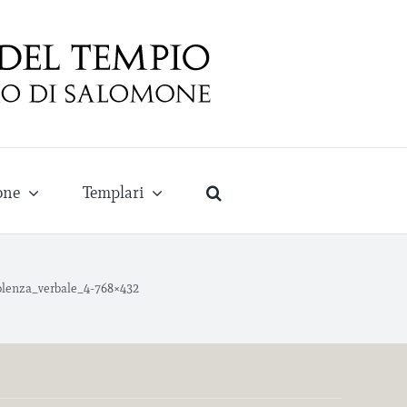
one
Templari
lenza_verbale_4-768×432