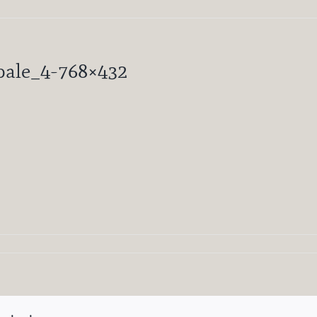
bale_4-768×432