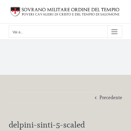
Salta
al
contenuto
Vai a...
Precedente
delpini-sinti-5-scaled