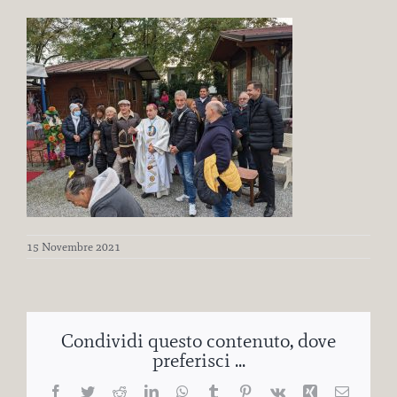
15 Novembre 2021
Condividi questo contenuto, dove
preferisci ...
Facebook
Twitter
Reddit
LinkedIn
WhatsApp
Tumblr
Pinterest
Vk
Xing
Email