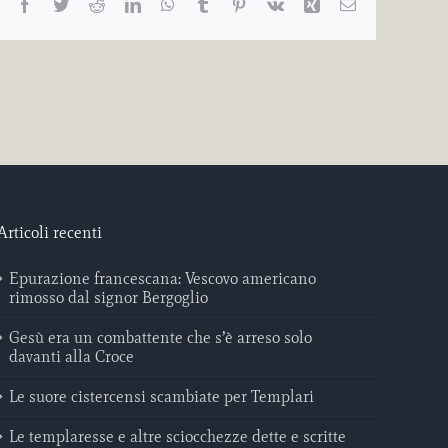
Facebook
Twitter
Reddit
LinkedIn
WhatsApp
Tumblr
Pinterest
Vk
Xing
Email
Articoli recenti
Epurazione francescana: Vescovo americano
rimosso dal signor Bergoglio
Gesù era un combattente che s’è arreso solo
davanti alla Croce
Le suore cistercensi scambiate per Templari
Le templaresse e altre sciocchezze dette e scritte