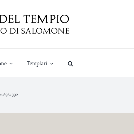
one
Templari
e-696×392