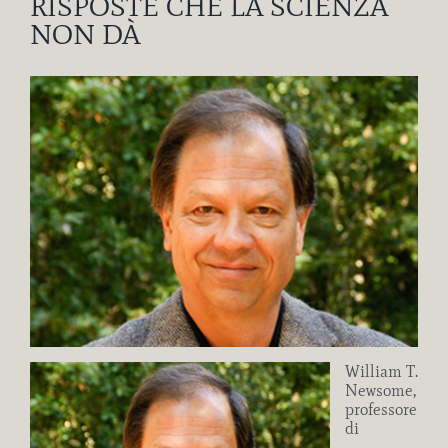
RISPOSTE CHE LA SCIENZA
NON DÀ
Ingrandisci
immagine
William T.
Newsome,
professore
di