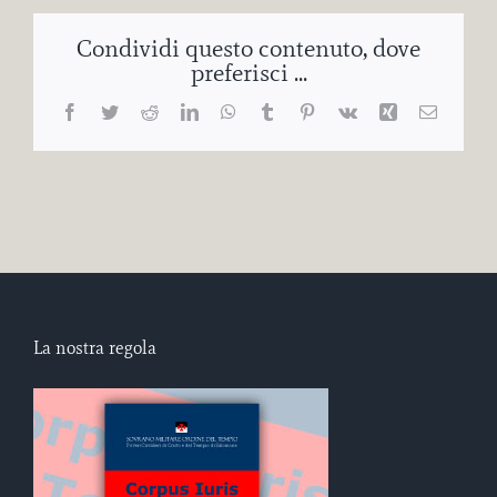
Condividi questo contenuto, dove
preferisci ...
Facebook
Twitter
Reddit
LinkedIn
WhatsApp
Tumblr
Pinterest
Vk
Xing
Email
La nostra regola