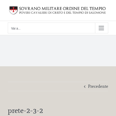
Salta
al
contenuto
Vai a...
Precedente
prete-2-3-2