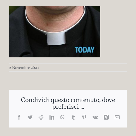
3 Novembre 2021
Condividi questo contenuto, dove
preferisci ...
Facebook
Twitter
Reddit
LinkedIn
WhatsApp
Tumblr
Pinterest
Vk
Xing
Email