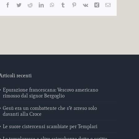
Facebook
Twitter
Reddit
LinkedIn
WhatsApp
Tumblr
Pinterest
Vk
Xing
Email
Articoli recenti
Epurazione francescana: Vescovo americano
rimosso dal signor Bergoglio
Gesù era un combattente che s’è arreso solo
davanti alla Croce
Le suore cistercensi scambiate per Templari
Le templaresse e altre sciocchezze dette e scritte