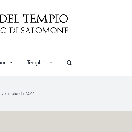
one
Templari
avola-rotonda-24.09