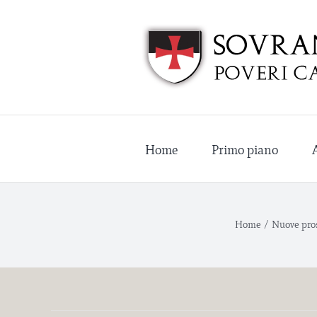
Salta
al
contenuto
Home
Primo piano
Home
/
Nuove pros