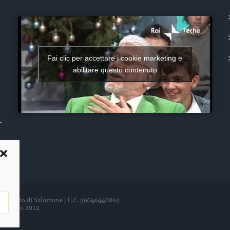
Fai clic per accettare i cookie marketing e
abilitare questo contenuto
del Tempio di Salomone | C.F. 96046440069
21 agosto 2012