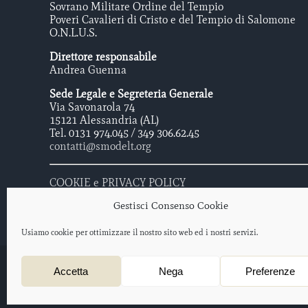
Sovrano Militare Ordine del Tempio
Poveri Cavalieri di Cristo e del Tempio di Salomone
O.N.L.U.S.
Direttore responsabile
Andrea Guenna
Sede Legale e Segreteria Generale
Via Savonarola 74
15121 Alessandria (AL)
Tel. 0131 974.045 / 349 306.62.45
contatti@smodelt.org
COOKIE e PRIVACY POLICY
Gestisci Consenso Cookie
Usiamo cookie per ottimizzare il nostro sito web ed i nostri servizi.
Sovrano Militare Ordine Del Tempio - Poveri Cavalieri di Cristo e 
Accetta
Nega
Preferenze
Protocollo iscrizione O.N.L.U.S. 2012/047477 – data di iscrizione: 
Progetto web a cura di
salotto creativo