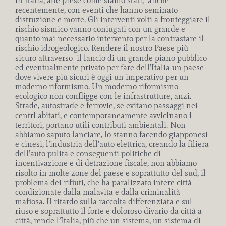
in Italia, alle prese come siamo stati, anche
recentemente, con eventi che hanno seminato
distruzione e morte. Gli interventi volti a fronteggiare il
rischio sismico vanno coniugati con un grande e
quanto mai necessario intervento per la contrastare il
rischio idrogeologico. Rendere il nostro Paese più
sicuro attraverso il lancio di un grande piano pubblico
ed eventualmente privato per fare dell’Italia un paese
dove vivere più sicuri è oggi un imperativo per un
moderno riformismo. Un moderno riformismo
ecologico non confligge con le infrastrutture, anzi.
Strade, autostrade e ferrovie, se evitano passaggi nei
centri abitati, e contemporaneamente avvicinano i
territori, portano utili contributi ambientali. Non
abbiamo saputo lanciare, lo stanno facendo giapponesi
e cinesi, l’industria dell’auto elettrica, creando la filiera
dell’auto pulita e conseguenti politiche di
incentivazione e di detrazione fiscale, non abbiamo
risolto in molte zone del paese e soprattutto del sud, il
problema dei rifiuti, che ha paralizzato intere città
condizionate dalla malavita e dalla criminalità
mafiosa. Il ritardo sulla raccolta differenziata e sul
riuso e soprattutto il forte e doloroso divario da città a
città, rende l’Italia, più che un sistema, un sistema di