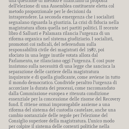
una questione di metodo e rilanciano la proposta
dell’elezione di una Assemblea costituente eletta col
metodo proporzionale per le decisioni da
intraprendere. La seconda emergenza che i socialisti
segnalano riguarda la giustizia. La crisi di fiducia nella
magistratura sfiora quella nei partiti politici. Il recente
libro d Sallusti e Palamara rilancia l’urgenza di un
riforma organica nel sistema giudiziario. I socialisti,
promotori coi radicali, del referendum sulla
responsabilità civile dei magistrati del 1987, poi
sfociato in una legge inutile votata allora dal
Parlamento, ne rilanciano oggi l’urgenza. E così pure
insistono sulla necessità di una legge che sancisca la
separazione delle carriere della magistratura
inquirente e di quella giudicante, come avviene in tutto
il mondo democratico. Condivide peraltro l’urgenza di
accorciare la durata dei processi, come raccomandato
dalla Commissione europea e ritenuta condizione
essenziale per la concessione delle risorse del Recovery
fund. E ritiene ormai improrogabile assieme a una
riforma del sistema del custodia cautelare, anche una
cambio sostanziale delle regole per l’elezione del
Consiglio superiore della magistratura. L’unico modo
per colpire il sistema delle correnti politiche nella