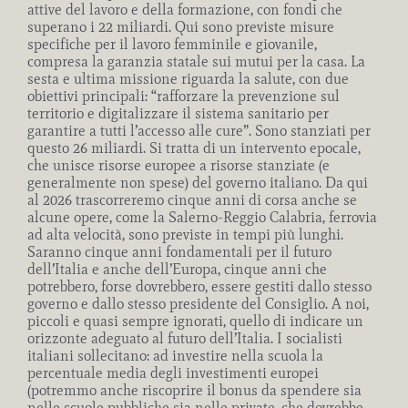
attive del lavoro e della formazione, con fondi che
superano i 22 miliardi. Qui sono previste misure
specifiche per il lavoro femminile e giovanile,
compresa la garanzia statale sui mutui per la casa. La
sesta e ultima missione riguarda la salute, con due
obiettivi principali: “rafforzare la prevenzione sul
territorio e digitalizzare il sistema sanitario per
garantire a tutti l’accesso alle cure”. Sono stanziati per
questo 26 miliardi. Si tratta di un intervento epocale,
che unisce risorse europee a risorse stanziate (e
generalmente non spese) del governo italiano. Da qui
al 2026 trascorreremo cinque anni di corsa anche se
alcune opere, come la Salerno-Reggio Calabria, ferrovia
ad alta velocità, sono previste in tempi più lunghi.
Saranno cinque anni fondamentali per il futuro
dell’Italia e anche dell’Europa, cinque anni che
potrebbero, forse dovrebbero, essere gestiti dallo stesso
governo e dallo stesso presidente del Consiglio. A noi,
piccoli e quasi sempre ignorati, quello di indicare un
orizzonte adeguato al futuro dell’Italia. I socialisti
italiani sollecitano: ad investire nella scuola la
percentuale media degli investimenti europei
(potremmo anche riscoprire il bonus da spendere sia
nelle scuole pubbliche sia nelle private, che dovrebbe