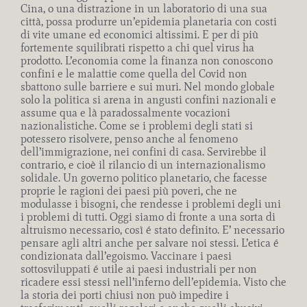
Cina, o una distrazione in un laboratorio di una sua
città, possa produrre un’epidemia planetaria con costi
di vite umane ed economici altissimi. E per di più
fortemente squilibrati rispetto a chi quel virus ha
prodotto. L’economia come la finanza non conoscono
confini e le malattie come quella del Covid non
sbattono sulle barriere e sui muri. Nel mondo globale
solo la politica si arena in angusti confini nazionali e
assume qua e là paradossalmente vocazioni
nazionalistiche. Come se i problemi degli stati si
potessero risolvere, penso anche al fenomeno
dell’immigrazione, nei confini di casa. Servirebbe il
contrario, e cioè il rilancio di un internazionalismo
solidale. Un governo politico planetario, che facesse
proprie le ragioni dei paesi più poveri, che ne
modulasse i bisogni, che rendesse i problemi degli uni
i problemi di tutti. Oggi siamo di fronte a una sorta di
altruismo necessario, così é stato definito. E’ necessario
pensare agli altri anche per salvare noi stessi. L’etica é
condizionata dall’egoismo. Vaccinare i paesi
sottosviluppati é utile ai paesi industriali per non
ricadere essi stessi nell’inferno dell’epidemia. Visto che
la storia dei porti chiusi non può impedire i