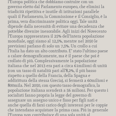
l’Europa politica che dobbiamo costruire con un
governo eletto dal Parlamento europeo, che elimini la
triadicità ripetitiva e inutile di istituzioni parallele
quali il Parlamento, la Commissione e il Consiglio, è la
prima, vera discriminante politica oggi. Tale unità
dipende dalla necessità di evitare una decadenza che
potrebbe divenire inesorabile. Agli inizi del Novecento
l’Europa rappresentava il 25% dell’intera popolazione
mondiale, oggi siamo al 12,5%, mentre nel 2050 le
previsioni parlano di solo un 7,5%. Un crollo a cui
l’Italia ha dato un alto contributo. E’ stato l’ultimo paese
a calare demograficamente, ma è il paese che poi è
crollato di più. Complessivamente la popolazione
italiana che nel 2013 era pari a circa 61milioni di unità
(con un tasso di natalità pari all’8,2%, il più basso
rispetto a quello della Francia, della Spagna e
addirittura della stessa Grecia), si fermerà a 60milioni e
800mila. Nel 2050, con questo tasso demografico, la
popolazione italiana scenderà a 56 milioni. Per questo i
socialisti fanno propria la legge del governo di
assegnare un assegno unico e fisso per figli nati e
anche quella di farsi carico degli interessi per le coppie
che intendano acquistare la prima casa. Più in generale
l’Europa non contribuisce di una sola unità al