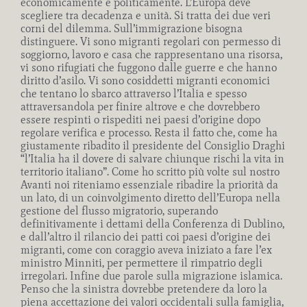
economicamente e politicamente. L’Europa deve
scegliere tra decadenza e unità. Si tratta dei due veri
corni del dilemma. Sull’immigrazione bisogna
distinguere. Vi sono migranti regolari con permesso di
soggiorno, lavoro e casa che rappresentano una risorsa,
vi sono rifugiati che fuggono dalle guerre e che hanno
diritto d’asilo. Vi sono cosiddetti migranti economici
che tentano lo sbarco attraverso l’Italia e spesso
attraversandola per finire altrove e che dovrebbero
essere respinti o rispediti nei paesi d’origine dopo
regolare verifica e processo. Resta il fatto che, come ha
giustamente ribadito il presidente del Consiglio Draghi
“l’Italia ha il dovere di salvare chiunque rischi la vita in
territorio italiano”. Come ho scritto più volte sul nostro
Avanti noi riteniamo essenziale ribadire la priorità da
un lato, di un coinvolgimento diretto dell’Europa nella
gestione del flusso migratorio, superando
definitivamente i dettami della Conferenza di Dublino,
e dall’altro il rilancio dei patti coi paesi d’origine dei
migranti, come con coraggio aveva iniziato a fare l’ex
ministro Minniti, per permettere il rimpatrio degli
irregolari. Infine due parole sulla migrazione islamica.
Penso che la sinistra dovrebbe pretendere da loro la
piena accettazione dei valori occidentali sulla famiglia,