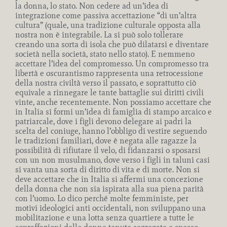
la donna, lo stato. Non cedere ad un’idea di
integrazione come passiva accettazione “di un’altra
cultura” (quale, una tradizione culturale opposta alla
nostra non è integrabile. La si può solo tollerare
creando una sorta di isola che può dilatarsi e diventare
società nella società, stato nello stato). E nemmeno
accettare l’idea del compromesso. Un compromesso tra
libertà e oscurantismo rappresenta una retrocessione
della nostra civiltà verso il passato, e soprattutto ciò
equivale a rinnegare le tante battaglie sui diritti civili
vinte, anche recentemente. Non possiamo accettare che
in Italia si formi un’idea di famiglia di stampo arcaico e
patriarcale, dove i figli devono delegare ai padri la
scelta del coniuge, hanno l’obbligo di vestire seguendo
le tradizioni familiari, dove è negata alle ragazze la
possibilità di rifiutare il velo, di fidanzarsi o sposarsi
con un non musulmano, dove verso i figli in taluni casi
si vanta una sorta di diritto di vita e di morte. Non si
deve accettare che in Italia si affermi una concezione
della donna che non sia ispirata alla sua piena parità
con l’uomo. Lo dico perché molte femministe, per
motivi ideologici anti occidentali, non sviluppano una
mobilitazione e una lotta senza quartiere a tutte le