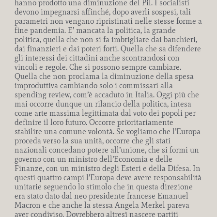
hanno prodotto una diminuzione del Pil. I socialisti
devono impegnarsi affinché, dopo averli sospesi, tali
parametri non vengano ripristinati nelle stesse forme a
fine pandemia. E’ mancata la politica, la grande
politica, quella che non si fa imbrigliare dai banchieri,
dai finanzieri e dai poteri forti. Quella che sa difendere
gli interessi dei cittadini anche scontrandosi con
vincoli e regole. Che si possono sempre cambiare.
Quella che non proclama la diminuzione della spesa
improduttiva cambiando solo i commissari alla
spending review, com’è accaduto in Italia. Oggi più che
mai occorre dunque un rilancio della politica, intesa
come arte massima legittimata dal voto dei popoli per
definire il loro futuro. Occorre prioritariamente
stabilire una comune volontà. Se vogliamo che l’Europa
proceda verso la sua unità, occorre che gli stati
nazionali concedano potere all’unione, che si formi un
governo con un ministro dell’Economia e delle
Finanze, con un ministro degli Esteri e della Difesa. In
questi quattro campi l’Europa deve avere responsabilità
unitarie seguendo lo stimolo che in questa direzione
era stato dato dal neo presidente francese Emanuel
Macron e che anche la stessa Angela Merkel pareva
aver condiviso. Dovrebbero altresì nascere partiti