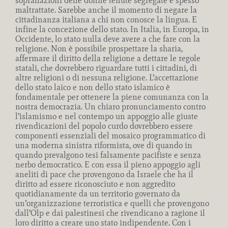
sopraffazioni delle donne tenute segregate e spesso
maltrattate. Sarebbe anche il momento di negare la
cittadinanza italiana a chi non conosce la lingua. E
infine la concezione dello stato. In Italia, in Europa, in
Occidente, lo stato nulla deve avere a che fare con la
religione. Non è possibile prospettare la sharia,
affermare il diritto della religione a dettare le regole
statali, che dovrebbero riguardare tutti i cittadini, di
altre religioni o di nessuna religione. L’accettazione
dello stato laico e non dello stato islamico è
fondamentale per ottenere la piene comunanza con la
nostra democrazia. Un chiaro pronunciamento contro
l’islamismo e nel contempo un appoggio alle giuste
rivendicazioni del popolo curdo dovrebbero essere
componenti essenziali del mosaico programmatico di
una moderna sinistra riformista, ove di quando in
quando prevalgono tesi falsamente pacifiste e senza
nerbo democratico. E con essa il pieno appoggio agli
aneliti di pace che provengono da Israele che ha il
diritto ad essere riconosciuto e non aggredito
quotidianamente da un territorio governato da
un’organizzazione terroristica e quelli che provengono
dall’Olp e dai palestinesi che rivendicano a ragione il
loro diritto a creare uno stato indipendente. Con i