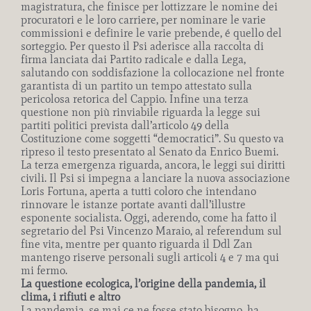
magistratura, che finisce per lottizzare le nomine dei
procuratori e le loro carriere, per nominare le varie
commissioni e definire le varie prebende, é quello del
sorteggio. Per questo il Psi aderisce alla raccolta di
firma lanciata dai Partito radicale e dalla Lega,
salutando con soddisfazione la collocazione nel fronte
garantista di un partito un tempo attestato sulla
pericolosa retorica del Cappio. Infine una terza
questione non più rinviabile riguarda la legge sui
partiti politici prevista dall’articolo 49 della
Costituzione come soggetti “democratici”. Su questo va
ripreso il testo presentato al Senato da Enrico Buemi.
La terza emergenza riguarda, ancora, le leggi sui diritti
civili. Il Psi si impegna a lanciare la nuova associazione
Loris Fortuna, aperta a tutti coloro che intendano
rinnovare le istanze portate avanti dall’illustre
esponente socialista. Oggi, aderendo, come ha fatto il
segretario del Psi Vincenzo Maraio, al referendum sul
fine vita, mentre per quanto riguarda il Ddl Zan
mantengo riserve personali sugli articoli 4 e 7 ma qui
mi fermo.
La questione ecologica, l’origine della pandemia, il
clima, i rifiuti e altro
La pandemia, se mai ce ne fosse stato bisogno, ha