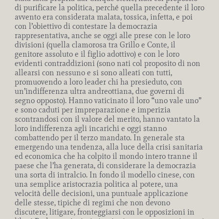
di purificare la politica, perché quella precedente il loro
avvento era considerata malata, tossica, infetta, e poi
con l’obiettivo di contestare la democrazia
rappresentativa, anche se oggi alle prese con le loro
divisioni (quella clamorosa tra Grillo e Conte, il
genitore assoluto e il figlio adottivo) e con le loro
evidenti contraddizioni (sono nati col proposito di non
allearsi con nessuno e si sono alleati con tutti,
promuovendo a loro leader chi ha presieduto, con
un’indifferenza ultra andreottiana, due governi di
segno opposto). Hanno vaticinato il loro “uno vale uno”
e sono caduti per impreparazione e imperizia
scontrandosi con il valore del merito, hanno vantato la
loro indifferenza agli incarichi e oggi stanno
combattendo per il terzo mandato. In generale sta
emergendo una tendenza, alla luce della crisi sanitaria
ed economica che ha colpito il mondo intero tranne il
paese che l’ha generata, di considerare la democrazia
una sorta di intralcio. In fondo il modello cinese, con
una semplice aristocrazia politica al potere, una
velocità delle decisioni, una puntuale applicazione
delle stesse, tipiche di regimi che non devono
discutere, litigare, fronteggiarsi con le opposizioni in