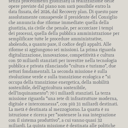
senza procedimenti giudiziari) la realizzazione delle
opere previste dal piano non sarà possibile entro la
data fissata, del 2026, dal Recovery plan. Di questo pare
assolutamente consapevole il presidente del Consiglio
che annuncia due riforme immediate: quella della
giustizia, sia civile che penale, per accorciare i tempi
dei processi, quella della pubblica amministrazione per
semplificare tutte le procedure amministrative,
abolendo, a quanto pare, il codice degli appalti. Alle
riforme si aggiungono sei missioni. La prima riguarda
digitalizzazione, innovazione, competitività e cultura
con 50 miliardi stanziati per investire nella tecnologia
pubblica e privata rilanciando “cultura e turismo”, due
settori fondamentali. La seconda missione è sulla
rivoluzione verde e sulla transizione ecologica e “si
occupa della transizione energetica, della mobilità
sostenibile, dell’agricoltura sostenibile,
dell’inquinamento”: 70 i miliardi stanziati. La terza
missione riguarda “una rete di infrastrutture moderna,
digitale e interconnessa”, con più 31 miliardi destinati.
La metà é destinata al mezzogiorno. La quarta è su
istruzione e ricerca per “sostenere la sua integrazione
con il sistema produttivo”, a cui vanno quasi 32
miliardi. La quinta missione è destinata alle politiche