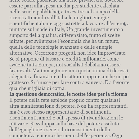
essere pari alla spesa media per studente calcolata
nelle scuole pubbliche), a investire nel campo della
ricerca attraendo sull’italia le migliori energie
scientifiche italiane ogg costrette a lavorare all’estero), a
puntare sul made in Italy, Un grande investimento a
supporto della qualità, differenziato, frutto di scelte
mirate, per sviluppare l’economia che ha un futuro,
quella delle tecnologie avanzate e delle energie
alternative. Occorrono progetti, non idee improvvisate.
Se si propone di tassare e eredità milionarie, come
avviene tutta Europa, noi socialisti dobbiamo essere
favorevoli. Ma immaginare una quota annua di decessi
adeguata a finanziare i diciottenni appare anche un po’
grottesco. Si finisce per fare conti a vanvera. E a favorire
qualche migliaia di corna.
La questione democratica, le nostre idee per la riforma
Il potere della rete esplode proprio contro qualsiasi
altra manifestazione di potere. Non ha rappresentanti,
ma è esso stesso rappresentante di sentimenti,
risentimenti, amori e odi, spesso di rivendicazioni le
più varie. Si sviluppa sulla base del potere assoluto
dell’eguaglianza senza il riconoscimento della
competenza e meno che meno dell’esperienza. Oggi