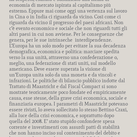
economia di mercato ispirata al capitalismo più
estremo. Eppure mai come oggi una vertenza sul lavoro
in Cina o in India ci riguarda da vicino. Così come ci
riguarda da vicino il progresso del paesi africani. Non
c’è evento economico e sociale che non riguardi tutti gli
altri paesi in cui non avviene. Per le conseguenze che
genera, per le sue intrinseche interdipendenze.
L’Europa ha un solo modo per evitare la sua decadenza
demografica, economica e politica: marciare spedita
verso la sua unità, attraverso una confederazione o,
meglio, una federazione di stati uniti, sul modello
americano. Deve essere superata la visione di
un’Europa unita solo da una moneta e da vincoli e
infrazioni. Le politiche di bilancio pubblico indotte dal
Trattato di Maastricht e dal Fiscal Compact si sono
mostrate teoricamente poco fondate ed empiricamente
causa, esse stesse, della grave crisi economica, sociale e
finanziaria europea. I parametri di Maastricht potevano
essere rivisti, lo aveva sollecitato lo stesso Bettino Craxi,
alla luce della crisi economica, e soprattutto dopo
quella del 2008. E’ stato stupido confondere spesa
corrente e investimenti con assurdi patti di stabilità
che non hanno inciso sul contenimento del debito e