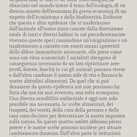
rilanciato nel mondo intero il tema dell’ecologia, di un
diverso assetto dell’economia (la green economy), di un
rispetto dell’ecosistema e delle biodiversità. Evidente
che questa e altre epidemie che si trasferiscono
dall’animale all’uomo siano causate dalla distruzione
totale di tanti e diversi habitat in cui precedentemente
vivevano queste speci causandone un’emigrazione e un
trasferimento a contatto con esseri umani sprovvisti
delle difese immunitarie necessarie, alle prese come
sono con virus sconosciuti. I socialisti ritengono di
conseguenza necessario da un lato ripristinare aree
(verdi, foreste, boschi) in cui gli animali possano vivere
e dall’altro cambiare il nostro stile di vita e financo le
nostre abitudini alimentari. Da quel che si può
desumere da questa epidemia noi non possiamo far
finta che noi sia mai avvenuta, una volta scomparsa.
Una diversa sensibilità ambientale é oggi non solo
possibile ma necessaria. Le scelte alimentari, dei
trasporti, dei vestiti, della cura della persona e delle
casa sono decisive per determinare la nostra impronta
sulla natura. Su questi quattro ambiti abbiamo pieno
potere e le nostre scelte possono incidere per attuare
cambiamento duraturo. Dall’altra parte le istituzioni