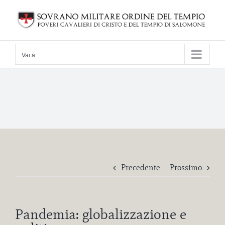
Salta
al
contenuto
Vai a...
Precedente
Prossimo
Pandemia: globalizzazione e