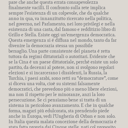
pare che anche questa errata consapevolezza
finalmente vacilli. Il confronto sulla rete implica
sempre l’esistenza di un colpevole, che da qualche
anno in qua, va innanzitutto ricercato nella politica,
nel governo, nel Parlamento, nei loro privilegi e nella
esistenza di una casta, dal famoso e redditizio libro di
Grillo e Stella. Esiste oggi un’emergenza democratica.
Questa emergenza si é diffusa nel mondo, tanto da far
divenire la democrazia stessa un possibile
bersaglio. Una parte consistente del pianeta é retta
tuttora da regimi dittatoriali o autoritari. Evidente che
se la Cina é un paese dittatoriale, perché esiste un solo
partito, da decenni al potere, non si svolgono regolari
elezioni e si incarcerano i dissidenti, la Russia, la
Turchia, i paesi arabi, sono retti su “democrature”, come
si diceva una volta, cioè su sistemi falsamente
democratici, che prevedono più o meno libere elezioni,
ma non il rispetto per le minoranze, anzi la loro
persecuzione. Se ci pensiamo bene si tratta di un
sistema in pericoloso avanzamento. E che in qualche
forma, magari più edulcorata, sta prendendo piede
anche in Europa, vedi l’Ungheria di Orban e non solo.
In Italia questa malata concezione della democrazia é
stata fatta propria dai Cinque stelle, nati col proposito