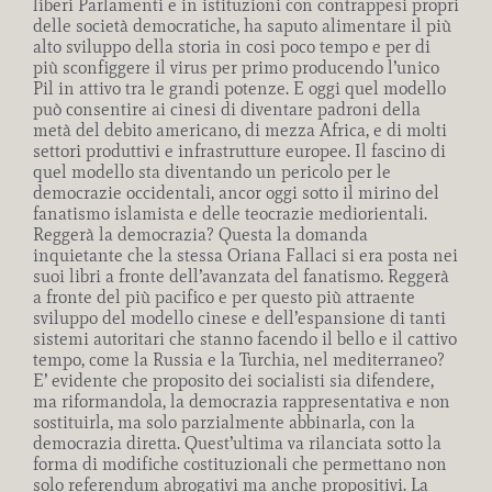
liberi Parlamenti e in istituzioni con contrappesi propri
delle società democratiche, ha saputo alimentare il più
alto sviluppo della storia in cosi poco tempo e per di
più sconfiggere il virus per primo producendo l’unico
Pil in attivo tra le grandi potenze. E oggi quel modello
può consentire ai cinesi di diventare padroni della
metà del debito americano, di mezza Africa, e di molti
settori produttivi e infrastrutture europee. Il fascino di
quel modello sta diventando un pericolo per le
democrazie occidentali, ancor oggi sotto il mirino del
fanatismo islamista e delle teocrazie mediorientali.
Reggerà la democrazia? Questa la domanda
inquietante che la stessa Oriana Fallaci si era posta nei
suoi libri a fronte dell’avanzata del fanatismo. Reggerà
a fronte del più pacifico e per questo più attraente
sviluppo del modello cinese e dell’espansione di tanti
sistemi autoritari che stanno facendo il bello e il cattivo
tempo, come la Russia e la Turchia, nel mediterraneo?
E’ evidente che proposito dei socialisti sia difendere,
ma riformandola, la democrazia rappresentativa e non
sostituirla, ma solo parzialmente abbinarla, con la
democrazia diretta. Quest’ultima va rilanciata sotto la
forma di modifiche costituzionali che permettano non
solo referendum abrogativi ma anche propositivi. La