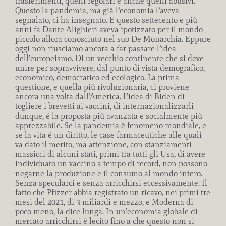
trasferimenti, quelli regolari e anche quelli abusivi.
Questo la pandemia, ma già l’economia l’aveva
segnalato, ci ha insegnato. E questo settecento e più
anni fa Dante Alighieri aveva ipotizzato per il mondo
piccolo allora conosciuto nel suo De Monarchia. Eppure
oggi non riusciamo ancora a far passare l’idea
dell’europeismo. Di un vecchio continente che si deve
unire per sopravvivere, dal punto di vista demografico,
economico, democratico ed ecologico. La prima
questione, e quella più rivoluzionaria, ci proviene
ancora una volta dall’America. L’idea di Biden di
togliere i brevetti ai vaccini, di internazionalizzarli
dunque, é la proposta più avanzata e socialmente più
apprezzabile. Se la pandemia è fenomeno mondiale, e
se la vita é un diritto, le case farmaceutiche alle quali
va dato il merito, ma attenzione, con stanziamenti
massicci di alcuni stati, primi tra tutti gli Usa, di avere
individuato un vaccino a tempo di record, non possono
negarne la produzione e il consumo al mondo intero.
Senza specularci e senza arricchirsi eccessivamente. Il
fatto che Pfizzer abbia registrato un ricavo, nei primi tre
mesi del 2021, di 3 miliardi e mezzo, e Moderna di
poco meno, la dice lunga. In un’economia globale di
mercato arricchirsi é lecito fino a che questo non si