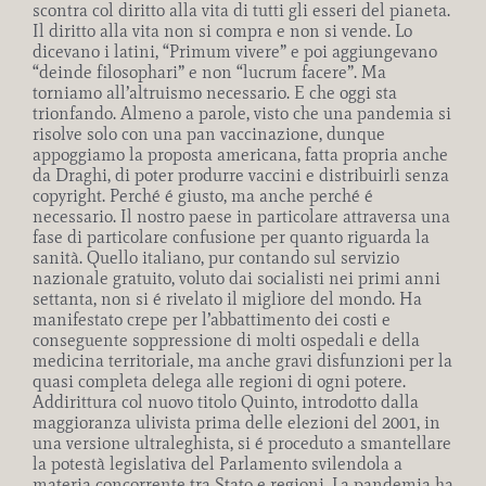
scontra col diritto alla vita di tutti gli esseri del pianeta.
Il diritto alla vita non si compra e non si vende. Lo
dicevano i latini, “Primum vivere” e poi aggiungevano
“deinde filosophari” e non “lucrum facere”. Ma
torniamo all’altruismo necessario. E che oggi sta
trionfando. Almeno a parole, visto che una pandemia si
risolve solo con una pan vaccinazione, dunque
appoggiamo la proposta americana, fatta propria anche
da Draghi, di poter produrre vaccini e distribuirli senza
copyright. Perché é giusto, ma anche perché é
necessario. Il nostro paese in particolare attraversa una
fase di particolare confusione per quanto riguarda la
sanità. Quello italiano, pur contando sul servizio
nazionale gratuito, voluto dai socialisti nei primi anni
settanta, non si é rivelato il migliore del mondo. Ha
manifestato crepe per l’abbattimento dei costi e
conseguente soppressione di molti ospedali e della
medicina territoriale, ma anche gravi disfunzioni per la
quasi completa delega alle regioni di ogni potere.
Addirittura col nuovo titolo Quinto, introdotto dalla
maggioranza ulivista prima delle elezioni del 2001, in
una versione ultraleghista, si é proceduto a smantellare
la potestà legislativa del Parlamento svilendola a
materia concorrente tra Stato e regioni. La pandemia ha