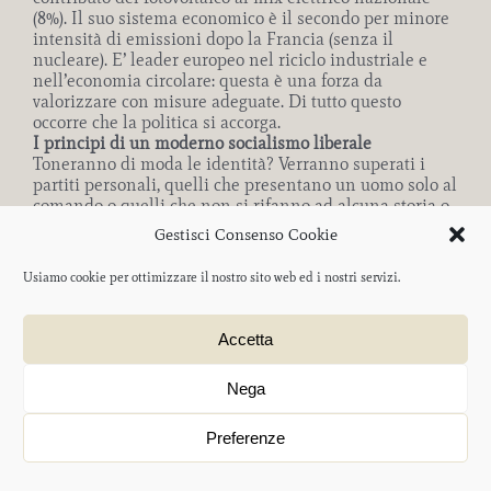
(8%). Il suo sistema economico è il secondo per minore
intensità di emissioni dopo la Francia (senza il
nucleare). E’ leader europeo nel riciclo industriale e
nell’economia circolare: questa è una forza da
valorizzare con misure adeguate. Di tutto questo
occorre che la politica si accorga.
I principi di un moderno socialismo liberale
Toneranno di moda le identità? Verranno superati i
partiti personali, quelli che presentano un uomo solo al
comando o quelli che non si rifanno ad alcuna storia o
a storie concorrenti in tutta Europa? Oggi sia Carlo
Gestisci Consenso Cookie
Calenda che Mario Draghi si definiscono socialisti
liberali, mentre il Pd appartiene alla famiglia del
Usiamo cookie per ottimizzare il nostro sito web ed i nostri servizi.
socialismo europeo e le formazioni collocate alla sua
sinistra rilanciano una prospettiva legata al socialismo.
Eppure, in Italia, tranne il nostro, non c’è un partito che
Accetta
si definisce socialista. Perché? Perché, come disse
D’Alema nel 1993, “il termine socialista é divenuto
Nega
impronunciabile”? Forse per molti lo é ancora. La falsa
rivoluzione giudiziaria ha provocato il ribaltamento
delle ragioni e dei torti del 1989 e il muro di Berlino é
Preferenze
caduto così dalla parte sbagliata. Oggi permane il
cosiddetto nuovo fattore S nella politica italiana, che