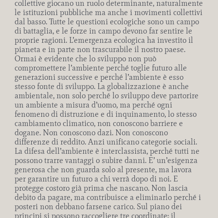
collettive giocano un ruolo determinante, naturalmente
le istituzioni pubbliche ma anche i movimenti collettivi
dal basso. Tutte le questioni ecologiche sono un campo
di battaglia, e le forze in campo devono far sentire le
proprie ragioni. L’emergenza ecologica ha investito il
pianeta e in parte non trascurabile il nostro paese.
Ormai è evidente che lo sviluppo non può
compromettere l’ambiente perché toglie futuro alle
generazioni successive e perché l’ambiente è esso
stesso fonte di sviluppo. La globalizzazione è anche
ambientale, non solo perché lo sviluppo deve partorire
un ambiente a misura d’uomo, ma perché ogni
fenomeno di distruzione e di inquinamento, lo stesso
cambiamento climatico, non conoscono barriere e
dogane. Non conoscono dazi. Non conoscono
differenze di reddito. Anzi unificano categorie sociali.
La difesa dell’ambiente è interclassista, perché tutti ne
possono trarre vantaggi o subire danni. E’ un’esigenza
generosa che non guarda solo al presente, ma lavora
per garantire un futuro a chi verrà dopo di noi. E
protegge costoro già prima che nascano. Non lascia
debito da pagare, ma contribuisce a eliminarlo perché i
posteri non debbano farsene carico. Sul piano dei
principi si possono raccogliere tre coordinate: il