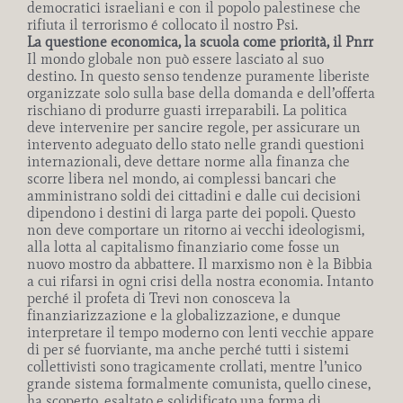
democratici israeliani e con il popolo palestinese che
rifiuta il terrorismo é collocato il nostro Psi.
La questione economica, la scuola come priorità, il Pnrr
Il mondo globale non può essere lasciato al suo
destino. In questo senso tendenze puramente liberiste
organizzate solo sulla base della domanda e dell’offerta
rischiano di produrre guasti irreparabili. La politica
deve intervenire per sancire regole, per assicurare un
intervento adeguato dello stato nelle grandi questioni
internazionali, deve dettare norme alla finanza che
scorre libera nel mondo, ai complessi bancari che
amministrano soldi dei cittadini e dalle cui decisioni
dipendono i destini di larga parte dei popoli. Questo
non deve comportare un ritorno ai vecchi ideologismi,
alla lotta al capitalismo finanziario come fosse un
nuovo mostro da abbattere. Il marxismo non è la Bibbia
a cui rifarsi in ogni crisi della nostra economia. Intanto
perché il profeta di Trevi non conosceva la
finanziarizzazione e la globalizzazione, e dunque
interpretare il tempo moderno con lenti vecchie appare
di per sé fuorviante, ma anche perché tutti i sistemi
collettivisti sono tragicamente crollati, mentre l’unico
grande sistema formalmente comunista, quello cinese,
ha scoperto, esaltato e solidificato una forma di