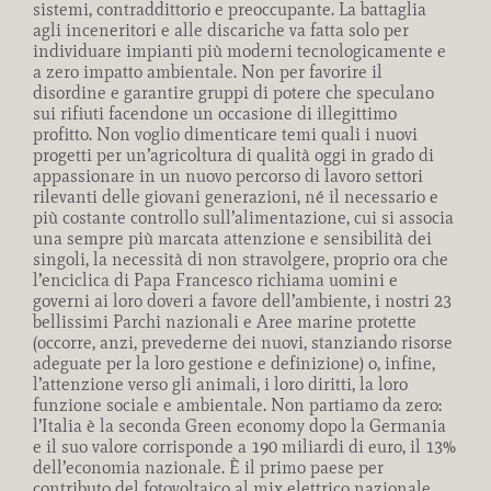
sistemi, contraddittorio e preoccupante. La battaglia
agli inceneritori e alle discariche va fatta solo per
individuare impianti più moderni tecnologicamente e
a zero impatto ambientale. Non per favorire il
disordine e garantire gruppi di potere che speculano
sui rifiuti facendone un occasione di illegittimo
profitto. Non voglio dimenticare temi quali i nuovi
progetti per un’agricoltura di qualità oggi in grado di
appassionare in un nuovo percorso di lavoro settori
rilevanti delle giovani generazioni, né il necessario e
più costante controllo sull’alimentazione, cui si associa
una sempre più marcata attenzione e sensibilità dei
singoli, la necessità di non stravolgere, proprio ora che
l’enciclica di Papa Francesco richiama uomini e
governi ai loro doveri a favore dell’ambiente, i nostri 23
bellissimi Parchi nazionali e Aree marine protette
(occorre, anzi, prevederne dei nuovi, stanziando risorse
adeguate per la loro gestione e definizione) o, infine,
l’attenzione verso gli animali, i loro diritti, la loro
funzione sociale e ambientale. Non partiamo da zero:
l’Italia è la seconda Green economy dopo la Germania
e il suo valore corrisponde a 190 miliardi di euro, il 13%
dell’economia nazionale. È il primo paese per
contributo del fotovoltaico al mix elettrico nazionale