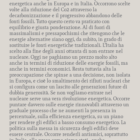
energetica anche in Europa e in Italia. Occorrono scelte
volte alla riduzione del Co2 attraverso la
decarbonizzazione e il progressivo abbandono delle
fonti fossili. Tutto questo certo va praticato con
equilibrio e giusta ponderazione. Al di fuori di
massimalismi e pressapochismi che ritengono che le
energie alternative siano oggi, da subito, in grado di
sostituire le fonti energetiche tradizionali. L’Italia ha
scelto alla fine degli anni ottanta di non entrare nel
nucleare. Oggi ne paghiamo un prezzo molto alto
anche in termini di riduzione delle energie fossili, ma
anche in termini economici. Resta tuttavia alta la
preoccupazione che spinse a una decisione, non isolata
in Europa, e cioè lo smaltimento dei rifiuti nucleari che
si configura come un lascito alle generazioni future di
dubbia generosità. Se non vogliamo entrare nel
nucleare serve una vera rivoluzione energetica. Occorre
puntare davvero sulle energie rinnovabili attraverso un
graduale processo che ne aumenti la presenza in
percentuale, sulla efficienza energetica, su un piano
per rendere gli edifici a basso consumo energetico. La
politica sulla messa in sicurezza degli edifici deve
essere centrale. Occorre renderli antismici, soprattutto