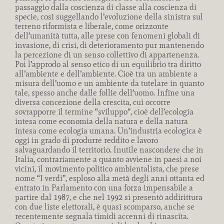
passaggio dalla coscienza di classe alla coscienza di
specie, così suggellando l’evoluzione della sinistra sul
terreno riformista e liberale, come orizzonte
dell’umanità tutta, alle prese con fenomeni globali di
invasione, di crisi, di deterioramento pur mantenendo
la percezione di un senso collettivo di appartenenza.
Poi l’approdo al senso etico di un equilibrio tra diritto
all’ambiente e dell’ambiente. Cioè tra un ambiente a
misura dell’uomo e un ambiente da tutelare in quanto
tale, spesso anche dalle follie dell’uomo. Infine una
diversa concezione della crescita, cui occorre
sovrapporre il termine “sviluppo”, cioè dell’ecologia
intesa come economia della natura e della natura
intesa come ecologia umana. Un’industria ecologica è
oggi in grado di produrre reddito e lavoro
salvaguardando il territorio. Inutile nascondere che in
Italia, contrariamente a quanto avviene in paesi a noi
vicini, il movimento politico ambientalista, che prese
nome “I verdi”, esploso alla metà degli anni ottanta ed
entrato in Parlamento con una forza impensabile a
partire dal 1987, e che nel 1992 si presentò addirittura
con due liste elettorali, è quasi scomparso, anche se
recentemente segnala timidi accenni di rinascita.