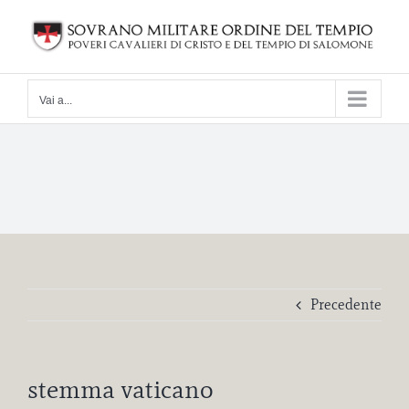
Salta
al
contenuto
Vai a...
Precedente
stemma vaticano