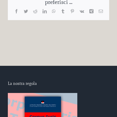
preferisci ...
Facebook
Twitter
Reddit
LinkedIn
WhatsApp
Tumblr
Pinterest
Vk
Xing
Email
La nostra regola