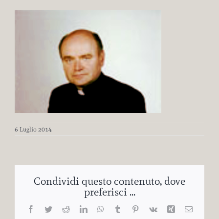
6 Luglio 2014
Condividi questo contenuto, dove
preferisci ...
Facebook
Twitter
Reddit
LinkedIn
WhatsApp
Tumblr
Pinterest
Vk
Xing
Email