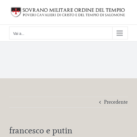
Salta
al
contenuto
Vai a...
Precedente
francesco e putin