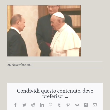
26 Novembre 2013
Condividi questo contenuto, dove
preferisci ...
Facebook
Twitter
Reddit
LinkedIn
WhatsApp
Tumblr
Pinterest
Vk
Xing
Email