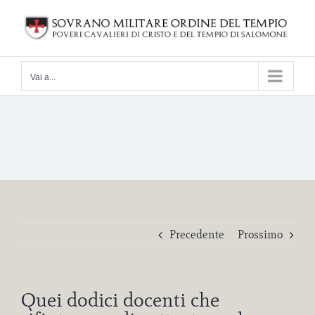
Salta
al
contenuto
Vai a...
Precedente
Prossimo
Quei dodici docenti che