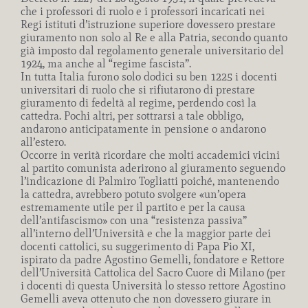
che i professori di ruolo e i professori incaricati nei
Regi istituti d’istruzione superiore dovessero prestare
giuramento non solo al Re e alla Patria, secondo quanto
già imposto dal regolamento generale universitario del
1924, ma anche al “regime fascista”.
In tutta Italia furono solo dodici su ben 1225 i docenti
universitari di ruolo che si rifiutarono di prestare
giuramento di fedeltà al regime, perdendo così la
cattedra. Pochi altri, per sottrarsi a tale obbligo,
andarono anticipatamente in pensione o andarono
all’estero.
Occorre in verità ricordare che molti accademici vicini
al partito comunista aderirono al giuramento seguendo
l’indicazione di Palmiro Togliatti poiché, mantenendo
la cattedra, avrebbero potuto svolgere «un’opera
estremamente utile per il partito e per la causa
dell’antifascismo» con una “resistenza passiva”
all’interno dell’Università e che la maggior parte dei
docenti cattolici, su suggerimento di Papa Pio XI,
ispirato da padre Agostino Gemelli, fondatore e Rettore
dell’Università Cattolica del Sacro Cuore di Milano (per
i docenti di questa Università lo stesso rettore Agostino
Gemelli aveva ottenuto che non dovessero giurare in