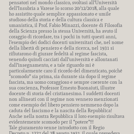
pensatori nel mondo classico, svoltasi all’Università
dell’Insubria a Varese lo scorso 20/12/2018, alla quale
ho assistito quale semplice appassionato e umile
studioso della storia e della cultura classica e
umanistica, il Prof. Fabio Minazzi, docente di Filosofia
della Scienza presso la stessa Università, ha avuto il
coraggio di ricordare, tra i pochi in tutti questi anni,
l’esempio dei dodici docenti universitari che, nel nome
della libertà di pensiero e della ricerca, nel 1931 si
rifiutarono di giurare fedeltà al regime fascista,
venendo quindi cacciati dall’università e allontanati
dall’insegnamento, e a tale riguardo mi è
particolarmente caro il ricordo del dimenticato, poiché
“scomodo” sia prima, sia durante sia dopo il regime
fascista, ma uomo coraggioso e sempre coerente con la
sua coscienza, Professor Ernesto Buonaiuti, illustre
docente di storia del cristianesimo. I suddetti docenti
non allineati con il regime non vennero menzionati
come esempio del libero pensiero nemmeno dopo la
caduta del fascismo e la nascita della Repubblica!
Anche nella nostra Repubblica il loro esempio risultava
evidentemente scomodo per il “potere”!!!
Tale giuramento venne introdotto con il Regio
Decreto n. 1227 del 28 agosto 1931, il quale prevedeva