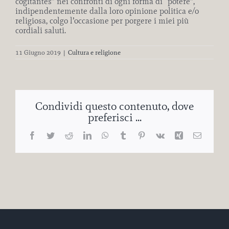
cogitantes” nei confronti di ogni forma di “potere”,
indipendentemente dalla loro opinione politica e/o
religiosa, colgo l’occasione per porgere i miei più
cordiali saluti.
11 Giugno 2019
|
Cultura e religione
Condividi questo contenuto, dove
preferisci ...
Facebook
Twitter
Reddit
LinkedIn
WhatsApp
Tumblr
Pinterest
Vk
Xing
Email