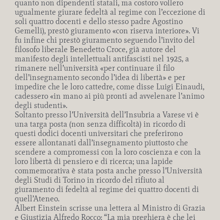
quanto non dipendenti statali, ma costoro vollero
ugualmente giurare fedeltà al regime con l’eccezione di
soli quattro docenti e dello stesso padre Agostino
Gemelli), prestò giuramento «con riserva interiore». Vi
fu infine chi prestò giuramento seguendo l’invito del
filosofo liberale Benedetto Croce, già autore del
manifesto degli intellettuali antifascisti nel 1925, a
rimanere nell’università «per continuare il filo
dell’insegnamento secondo l’idea di libertà» e per
impedire che le loro cattedre, come disse Luigi Einaudi,
cadessero «in mano ai più pronti ad avvelenare l’animo
degli studenti».
Soltanto presso l’Università dell’Insubria a Varese vi è
una targa posta (non senza difficoltà) in ricordo di
questi dodici docenti universitari che preferirono
essere allontanati dall’insegnamento piuttosto che
scendere a compromessi con la loro coscienza e con la
loro libertà di pensiero e di ricerca; una lapide
commemorativa è stata posta anche presso l’Università
degli Studi di Torino in ricordo del rifiuto al
giuramento di fedeltà al regime dei quattro docenti di
quell’Ateneo.
Albert Einstein scrisse una lettera al Ministro di Grazia
e Giustizia Alfredo Rocco: “La mia preghiera è che lei