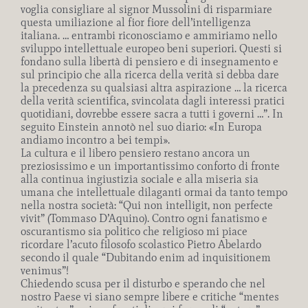
voglia consigliare al signor Mussolini di risparmiare
questa umiliazione al fior fiore dell’intelligenza
italiana. … entrambi riconosciamo e ammiriamo nello
sviluppo intellettuale europeo beni superiori. Questi si
fondano sulla libertà di pensiero e di insegnamento e
sul principio che alla ricerca della verità si debba dare
la precedenza su qualsiasi altra aspirazione … la ricerca
della verità scientifica, svincolata dagli interessi pratici
quotidiani, dovrebbe essere sacra a tutti i governi …”. In
seguito Einstein annotò nel suo diario: «In Europa
andiamo incontro a bei tempi».
La cultura e il libero pensiero restano ancora un
preziosissimo e un importantissimo conforto di fronte
alla continua ingiustizia sociale e alla miseria sia
umana che intellettuale dilaganti ormai da tanto tempo
nella nostra società: “Qui non intelligit, non perfecte
vivit” (Tommaso D’Aquino). Contro ogni fanatismo e
oscurantismo sia politico che religioso mi piace
ricordare l’acuto filosofo scolastico Pietro Abelardo
secondo il quale “Dubitando enim ad inquisitionem
venimus”!
Chiedendo scusa per il disturbo e sperando che nel
nostro Paese vi siano sempre libere e critiche “mentes