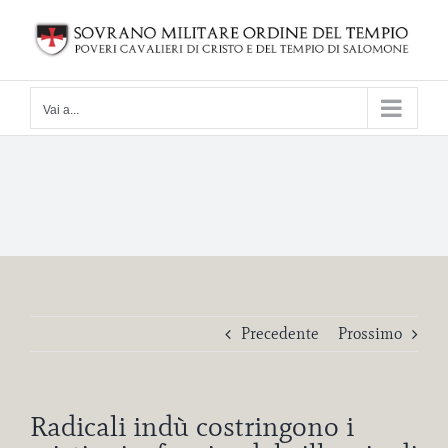
Salta
al
contenuto
Vai a...
Precedente
Prossimo
Radicali indù costringono i