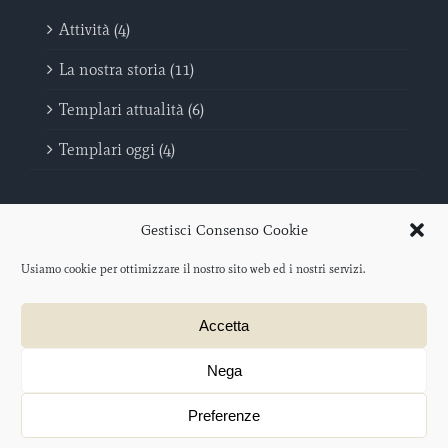
Attività (4)
La nostra storia (11)
Templari attualità (6)
Templari oggi (4)
Gestisci Consenso Cookie
Usiamo cookie per ottimizzare il nostro sito web ed i nostri servizi.
Sovrano Militare Ordine Del Tempio - Poveri Cavalieri di Cristo e del
Accetta
Tempio di Salomone | C.F. 96046440069
Protocollo iscrizione O.N.L.U.S. 2012/047477 – data di iscrizione: 21
agosto 2012
Nega
Progetto web a cura di
salotto creativo
ACCESSO
Preferenze