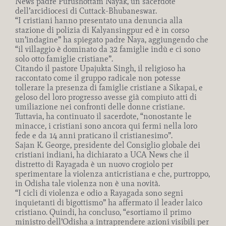
News padre Purushottam Nayak, un sacerdote
dell’arcidiocesi di Cuttack-Bhubaneswar.
“I cristiani hanno presentato una denuncia alla
stazione di polizia di Kalyansingpur ed è in corso
un’indagine” ha spiegato padre Naya, aggiungendo che
“il villaggio è dominato da 32 famiglie indù e ci sono
solo otto famiglie cristiane”.
Citando il pastore Upajukta Singh, il religioso ha
raccontato come il gruppo radicale non potesse
tollerare la presenza di famiglie cristiane a Sikapai, e
geloso del loro progresso avesse già compiuto atti di
umiliazione nei confronti delle donne cristiane.
Tuttavia, ha continuato il sacerdote, “nonostante le
minacce, i cristiani sono ancora qui fermi nella loro
fede e da 14 anni praticano il cristianesimo”.
Sajan K. George, presidente del Consiglio globale dei
cristiani indiani, ha dichiarato a UCA News che il
distretto di Rayagada è un nuovo crogiolo per
sperimentare la violenza anticristiana e che, purtroppo,
in Odisha tale violenza non è una novità.
“I cicli di violenza e odio a Rayagada sono segni
inquietanti di bigottismo” ha affermato il leader laico
cristiano. Quindi, ha concluso, “esortiamo il primo
ministro dell’Odisha a intraprendere azioni visibili per