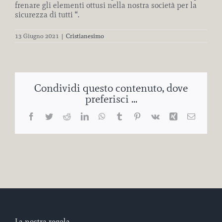
frenare gli elementi ottusi nella nostra società per la
sicurezza di tutti “.
13 Giugno 2021
|
Cristianesimo
Condividi questo contenuto, dove
preferisci ...
Facebook
Twitter
Reddit
LinkedIn
WhatsApp
Tumblr
Pinterest
Vk
Xing
Email
La nostra regola