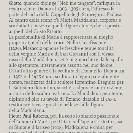
Giotto
, quando dipinge “Noli me tangere”, raffigura la
resurrezione. Datato al 1303-1305 circa, l’affresco fa
parte del ciclo della Cappella degli Scrovegni a Padova.
Al centro della scena c’è Maria Maddalena, corporea e
scarlatta in mezzo a quelle figure eteree, che si prostra
ai piedi del Cristo Risorto.
La passionalità di Maria è rappresentata al meglio
proprio ai piedi della croce. Nella Crocifissione
(1426),
Masaccio
oppone le fresche e tenue tonalità
della Vergine Maria e di San Giovanni con il vivace
rosso della Maddalena. Lei è in ginocchio e dà le spalle
allo spettatore, interamente assorta nel suo dolore.
Di tutt’altro genere è la scultura di Donatello. Datata tra
il 1453 e il 1455 è una scultura in legno parzialmente
dorato, realizzata dallo scultore fiorentino. Eseguita per
il Battistero fiorentino, suscitò scalpore e ammirazione
a causa dello scabro realismo. La Maddalena penitente,
dipinto ad olio su tavola di Tiziano, databile al 1533,
restituisce invece grazia e bellezza alla figura
della Maddalena.
Pieter Paul Rubens
, poi, ha colto lo slancio passionale
dell’amore di Maria per Cristo nell’opera Cristo in casa
di Simone il fariseo (1615). Maddalena è china per
terra, sui piedi di Gesù che sorregge con le sue stesse