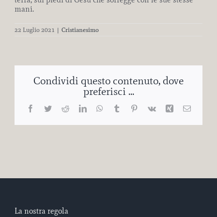
mani.
22 Luglio 2021
|
Cristianesimo
Condividi questo contenuto, dove
preferisci ...
Facebook
Twitter
Reddit
LinkedIn
WhatsApp
Tumblr
Pinterest
Vk
Xing
Email
La nostra regola