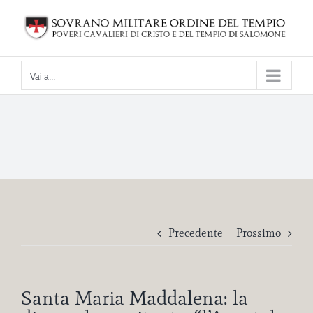
Salta
al
contenuto
Vai a...
Precedente
Prossimo
Santa Maria Maddalena: la