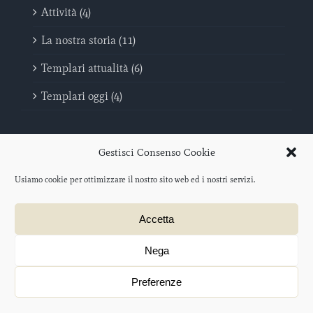
Attività (4)
La nostra storia (11)
Templari attualità (6)
Templari oggi (4)
Gestisci Consenso Cookie
Usiamo cookie per ottimizzare il nostro sito web ed i nostri servizi.
Sovrano Militare Ordine Del Tempio - Poveri Cavalieri di Cristo e del
Accetta
Tempio di Salomone | C.F. 96046440069
Protocollo iscrizione O.N.L.U.S. 2012/047477 – data di iscrizione: 21
agosto 2012
Nega
Progetto web a cura di
salotto creativo
ACCESSO
Preferenze