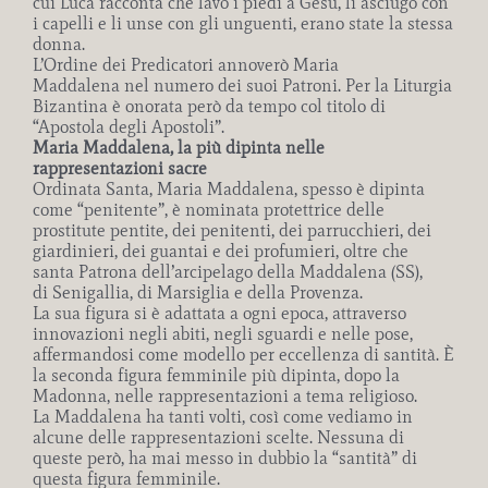
cui Luca racconta che lavò i piedi a Gesù, li asciugò con
i capelli e li unse con gli unguenti, erano state la stessa
donna.
L’Ordine dei Predicatori annoverò Maria
Maddalena nel numero dei suoi Patroni. Per la Liturgia
Bizantina è onorata però da tempo col titolo di
“Apostola degli Apostoli”.
Maria Maddalena, la più dipinta nelle
rappresentazioni sacre
Ordinata Santa, Maria Maddalena, spesso è dipinta
come “penitente”, è nominata protettrice delle
prostitute pentite, dei penitenti, dei parrucchieri, dei
giardinieri, dei guantai e dei profumieri, oltre che
santa Patrona dell’arcipelago della Maddalena (SS),
di Senigallia, di Marsiglia e della Provenza.
La sua figura si è adattata a ogni epoca, attraverso
innovazioni negli abiti, negli sguardi e nelle pose,
affermandosi come modello per eccellenza di santità. È
la seconda figura femminile più dipinta, dopo la
Madonna, nelle rappresentazioni a tema religioso.
La Maddalena ha tanti volti, così come vediamo in
alcune delle rappresentazioni scelte. Nessuna di
queste però, ha mai messo in dubbio la “santità” di
questa figura femminile.