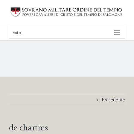
Salta
al
contenuto
Vai a...
Precedente
de chartres