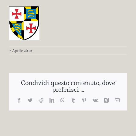
7 Aprile 2013
Condividi questo contenuto, dove
preferisci ...
Facebook
Twitter
Reddit
LinkedIn
WhatsApp
Tumblr
Pinterest
Vk
Xing
Email