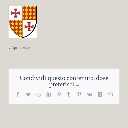
7 Aprile 2013
Condividi questo contenuto, dove
preferisci ...
Facebook
Twitter
Reddit
LinkedIn
WhatsApp
Tumblr
Pinterest
Vk
Xing
Email