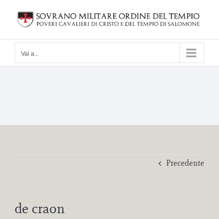
Salta
al
contenuto
Vai a...
Precedente
de craon