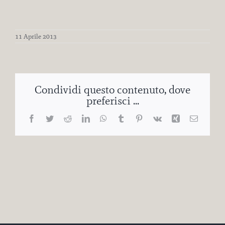
11 Aprile 2013
Condividi questo contenuto, dove
preferisci ...
Facebook
Twitter
Reddit
LinkedIn
WhatsApp
Tumblr
Pinterest
Vk
Xing
Email