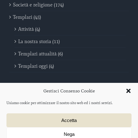
Società e religione (174)
Templari (45)
Attività (4)
La nostra storia (11)
Templari attualità (6)
Templari oggi (4)
Gestisci Consenso Cookie
Usiamo cookie per ottimizzare il nostro sito web ed i nostri servizi.
Sovrano Militare Ordine Del Tempio - Poveri Cavalieri di Cristo e del
Accetta
Tempio di Salomone | C.F. 96046440069
Protocollo iscrizione O.N.L.U.S. 2012/047477 – data di iscrizione: 21
agosto 2012
Nega
Progetto web a cura di
salotto creativo